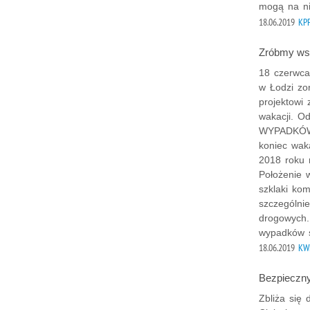
mogą na ni
18.06.2019
KPP
Zróbmy wsz
18 czerwca
w Łodzi zo
projektowi
wakacji. O
WYPADKÓW 
koniec wak
2018 roku 
Położenie 
szklaki ko
szczególni
drogowych.
wypadków ś
18.06.2019
KW
Bezpieczny
Zbliża się