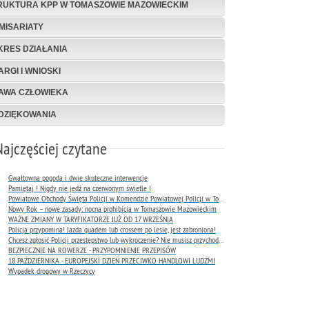
RUKTURA KPP W TOMASZOWIE MAZOWIECKIM
MISARIATY
KRES DZIAŁANIA
ARGI I WNIOSKI
AWA CZŁOWIEKA
DZIĘKOWANIA
Najczęściej czytane
Gwałtowna pogoda i dwie skuteczne interwencje
Pamiętaj ! Nigdy nie jedź na czerwonym świetle !
Powiatowe Obchody Święta Policji w Komendzie Powiatowej Policji w Tomaszowie Mazowieckim
Nowy Rok – nowe zasady: nocna prohibicja w Tomaszowie Mazowieckim
WAŻNE ZMIANY W TARYFIKATORZE JUŻ OD 17 WRZEŚNIA
Policja przypomina! Jazda quadem lub crossem po lesie, jest zabroniona!
Chcesz zgłosić Policji przestępstwo lub wykroczenie? Nie musisz przychodzić do komendy !
BEZPIECZNIE NA ROWERZE - PRZYPOMNIENIE PRZEPISÓW
18 PAŹDZIERNIKA - EUROPEJSKI DZIEŃ PRZECIWKO HANDLOWI LUDŹMI
Wypadek drogowy w Rzeczycy