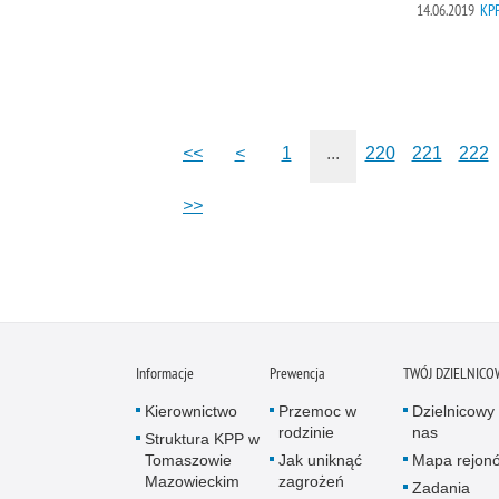
14.06.2019
KPP
<<
<
1
...
220
221
222
>>
Informacje
Prewencja
TWÓJ DZIELNICO
Kierownictwo
Przemoc w
Dzielnicowy 
rodzinie
nas
Struktura KPP w
Tomaszowie
Jak uniknąć
Mapa rejon
Mazowieckim
zagrożeń
Zadania