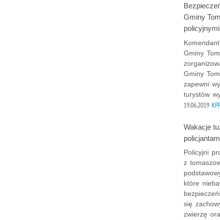
Bezpieczeń
Gminy Tom
policyjnymi
Komendant 
Gminy Toma
zorganizow
Gminy Toma
zapewni wy
turystów w
19.06.2019
KPP
Wakacje tuż
policjantam
Policyjni p
z tomaszow
podstawowy
które nieb
bezpieczeń
się zachow
zwierzę or