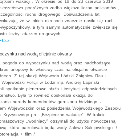
czątkiem wakacji . W okresie od 19 do 23 czerwca 2019
pieczeństwo podróżnych zadba większa liczba policjantów ,
czególności ruchu drogowego. Doświadczenia lat
wskazują, że w takich okresach znacznie nasila się ruch
o-wypoczynkowy, a tym samym automatycznie zwiększa się
ostu liczby zdarzeń drogowych.
 Łódź
czynku nad wodą oficjalnie otwarty
 pogoda do wypoczynku nad wodą oraz nadchodzące
kres urlopowy to właściwy czas na oficjalne otwarcie
nego. Z tej okazji Wojewoda Łódzki Zbigniew Rau i
Wojewódzki Policji w Łodzi inp. Andrzej Łapiński
li spotkanie plenerowe służb i instytucji odpowiedzialnych
zeństwo. Była to również doskonała okazja do
zania narady komendantów garnizonu łódzkiego z
em Wojewódzkim oraz posiedzenia Wojewódzkiego Zespołu
a Kryzysowego pn. ,,Bezpieczne wakacje”. W trakcie
tomaszowscy ,,wodniacy” otrzymali do użytku nowoczesną
ową, która patrolować będą wody Zalewu Sulejowskiego. /
torelacja + film /