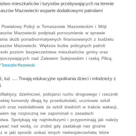
stwo mieszkańców i turystów przebywających na terenie
aszów Mazowiecki wsparte dodatkowymi patrolami
Powiatowy Policji w Tomaszowie Mazowieckim i Wójt
szów Mazowiecki podpisali porozumienie w sprawie
ania służb ponadnormatywnych finansowanych z budżetu
szów Mazowiecki. Większa liczba policyjnych patroli
soki poziom bezpieczeństwa mieszkańców gminy oraz
ypoczywających nad Zalewem Sulejowskim i rzeką Pilicą.
 Tomaszów Mazowiecki
, tuż …. Trwają edukacyjne spotkania dzieci i młodzieży z
i
rofilaktycy, dzielnicowi, policjanci ruchu drogowego i rzecznik
skiej komendy dbają by przedszkolaki, uczniowie szkół
ch oraz nastolatkowie ze szkół średnich w trakcie wakacji,
awem się rozpoczną nie zapominali o zasadach
stwa. Spotykają się najmłodszymi i przypominają jak należy
ywać nad wodą, co zrobić gdy zaatakuje nas groźne
az w jaki sposób unikać innych niebezpieczeństw, które