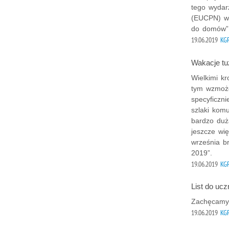
tego wydar
(EUCPN) wr
do domów”
19.06.2019
KG
Wakacje tu
Wielkimi k
tym wzmożo
specyficzn
szlaki kom
bardzo duż
jeszcze wi
września b
2019”.
19.06.2019
KG
List do ucz
Zachęcamy 
19.06.2019
KG