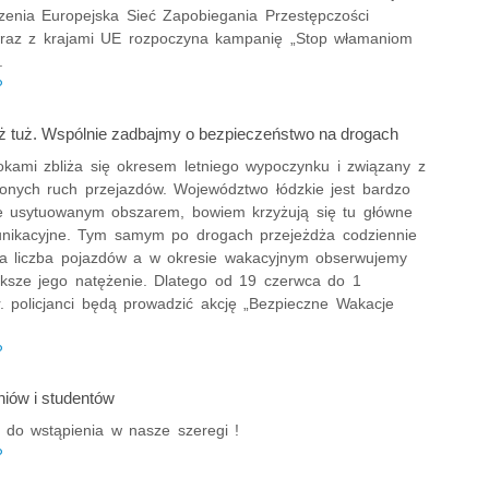
zenia Europejska Sieć Zapobiegania Przestępczości
az z krajami UE rozpoczyna kampanię „Stop włamaniom
.
P
ż tuż. Wspólnie zadbajmy o bezpieczeństwo na drogach
rokami zbliża się okresem letniego wypoczynku i związany z
nych ruch przejazdów. Województwo łódzkie jest bardzo
ie usytuowanym obszarem, bowiem krzyżują się tu główne
unikacyjne. Tym samym po drogach przejeżdża codziennie
a liczba pojazdów a w okresie wakacyjnym obserwujemy
ększe jego natężenie. Dlatego od 19 czerwca do 1
r. policjanci będą prowadzić akcję „Bezpieczne Wakacje
P
niów i studentów
do wstąpienia w nasze szeregi !
P