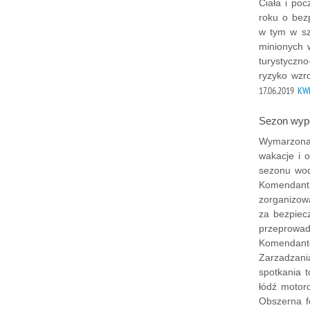
Ciała i po
roku o bez
w tym w sz
minionych 
turystyczn
ryzyko wzr
17.06.2019
KWP
Sezon wypo
Wymarzona
wakacje i o
sezonu wod
Komendant 
zorganizowa
za bezpiec
przeprowad
Komendant
Zarzadzani
spotkania 
łódź motor
Obszerna fo