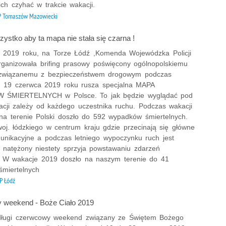
ch czyhać w trakcie wakacji.
 Tomaszów Mazowiecki
ystko aby ta mapa nie stała się czarna !
 2019 roku, na Torze Łódź ,Komenda Wojewódzka Policji
rganizowała brifing prasowy poświęcony ogólnopolskiemu
 związanemu z bezpieczeństwem drogowym podczas
d 19 czerwca 2019 roku rusza specjalna MAPA
ŚMIERTELNYCH w Polsce. To jak będzie wyglądać pod
acji zależy od każdego uczestnika ruchu. Podczas wakacji
na terenie Polski doszło do 592 wypadków śmiertelnych.
woj. łódzkiego w centrum kraju gdzie przecinają się główne
munikacyjne a podczas letniego wypoczynku ruch jest
e natężony niestety sprzyja powstawaniu zdarzeń
 W wakacje 2019 doszło na naszym terenie do 41
miertelnych
P Łódź
 weekend - Boże Ciało 2019
 długi czerwcowy weekend związany ze Świętem Bożego