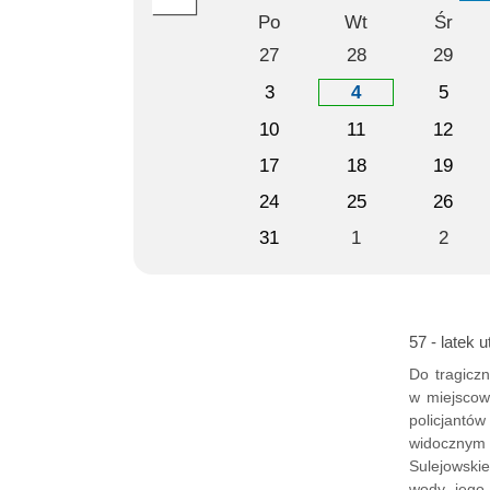
Po
Wt
Śr
27
28
29
3
4
5
10
11
12
17
18
19
24
25
26
31
1
2
57 - latek 
Do tragicz
w miejscow
policjantów
widocznym 
Sulejowski
wody, jego 