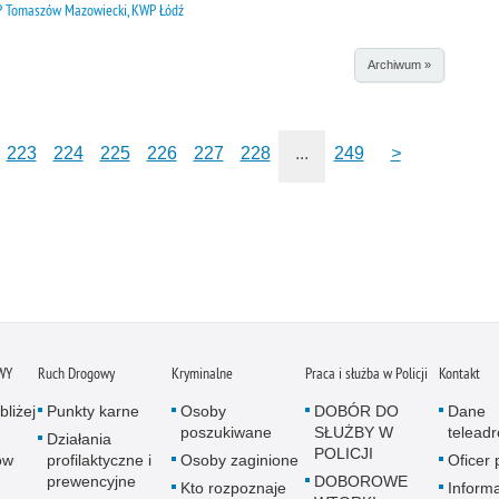
 Tomaszów Mazowiecki, KWP Łódź
Archiwum »
223
224
225
226
227
228
...
249
>
WY
Ruch Drogowy
Kryminalne
Praca i służba w Policji
Kontakt
bliżej
Punkty karne
Osoby
DOBÓR DO
Dane
poszukiwane
SŁUŻBY W
telead
Działania
POLICJI
ów
profilaktyczne i
Osoby zaginione
Oficer
prewencyjne
DOBOROWE
Kto rozpoznaje
Informa