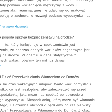
stety pomimo wyciągnięcia mężczyzny z wody i
zonej akcji reanimacyjnej nie udało się go uratować.
 apelują o zachowanie rozwagi podczas wypoczynku nad
 Tomaszów Mazowiecki
a pogoda sprzyja bezpieczeństwu na drodze?
mitu, który funkcjonuje w społeczeństwie jest
zenie, że podczas dobrych warunków pogodowych jest
ej na drodze. W oparciu o dane statystyczne z
nych wakacji obalimy ten mit już dzisiaj.
P
ki Dzień Przeciwdziałania Włamaniom do Domów
 się czas wakacyjnych urlopów. Warto więc pomyśleć i
ystko, co jest niezbędne, aby zabezpieczyć się przed
espodzianką, jaka może nas spotkać po powrocie z
go wypoczynku. Niespodzianką, którą może być włamanie.
atego, 19 czerwca obchodzić będziemy po raz pierwszy
 Dzień Przeciwdziałania Włamaniom do Domów. Z okazji