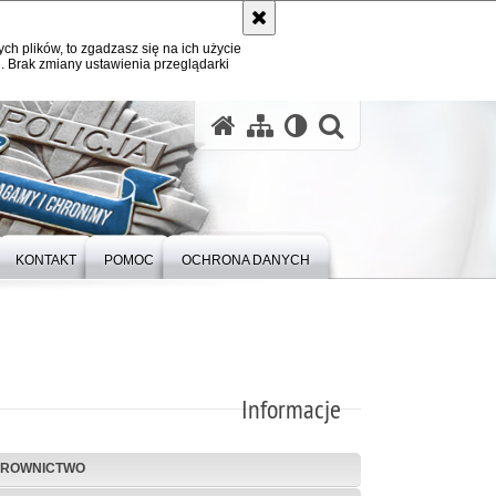
ych plików, to zgadzasz się na ich użycie
. Brak zmiany ustawienia przeglądarki
otwórz wysz
KONTAKT
POMOC
OCHRONA DANYCH
Informacje
EROWNICTWO