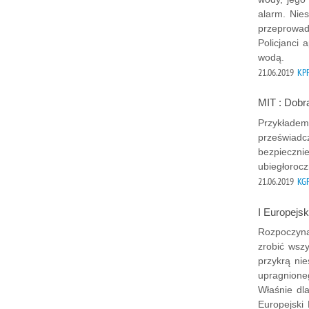
alarm. Nie
przeprowad
Policjanci
wodą.
21.06.2019
KPP
MIT : Dobr
Przykładem 
przeświadc
bezpieczni
ubiegłorocz
21.06.2019
KG
I Europejs
Rozpoczyna
zrobić wsz
przykrą ni
upragnione
Właśnie dl
Europejski