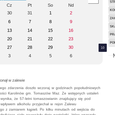
ST
Cz
Pt
So
Nd
KO
30
31
1
2
ZA
6
7
8
9
SK
13
14
15
16
PR
20
21
22
23
PO
27
28
29
30
3
4
5
6
utonął w zalewie
nego zdarzenia doszło wczoraj w godzinach popołudniowych
ości Karolinów gm. Tomaszów Maz. Ze wstępnych ustaleń
 wynika, że 57-letni tomaszowianin znajdujący się pod
wpływem alkoholu przyjechał w rejon Zalewu
ego z zamiarem kąpieli. Po kilku minutach od wejścia do
dryfujące ciało zauważyły dwie nastolatki, które wszczęły