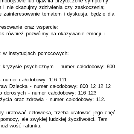
samobójstwie lub ujawnia przytoczone symptomy:
i nie okazujmy zdziwienia czy zaskoczenia;
zainteresowanie tematem i dyskusja, będzie dla
resowanie oraz wsparcie;
k również pozwólmy na okazywanie emocji i
 w instytucjach pomocowych:
w kryzysie psychicznym – numer całodobowy: 800
y - numer całodobowy: 116 111
Praw Dziecka - numer całodobowy: 800 12 12 12
ób dorosłych - numer całodobowy: 116 123
 życia oraz zdrowia - numer całodobowy: 112.
eby uratować człowieka, trzeba uratować jego chęć
j pomocy, ale zwykłej ludzkiej życzliwości. Tam
możliwość ratunku.