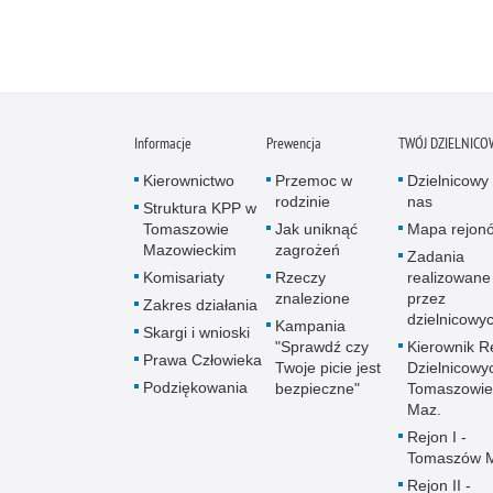
Informacje
Prewencja
TWÓJ DZIELNICO
Kierownictwo
Przemoc w
Dzielnicowy 
rodzinie
nas
Struktura KPP w
Tomaszowie
Jak uniknąć
Mapa rejon
Mazowieckim
zagrożeń
Zadania
Komisariaty
Rzeczy
realizowane
znalezione
przez
Zakres działania
dzielnicowy
Kampania
Skargi i wnioski
"Sprawdź czy
Kierownik R
Prawa Człowieka
Twoje picie jest
Dzielnicowy
Podziękowania
bezpieczne"
Tomaszowie
Maz.
Rejon I -
Tomaszów 
Rejon II -