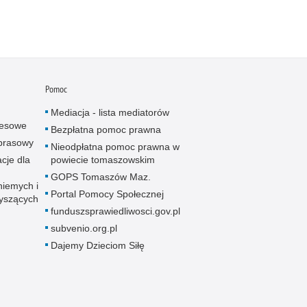
Pomoc
Mediacja - lista mediatorów
resowe
Bezpłatna pomoc prawna
 prasowy
Nieodpłatna pomoc prawna w
cje dla
powiecie tomaszowskim
GOPS Tomaszów Maz.
niemych i
Portal Pomocy Społecznej
łyszących
funduszsprawiedliwosci.gov.pl
subvenio.org.pl
Dajemy Dzieciom Siłę