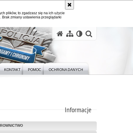
ych plików, to zgadzasz się na ich użycie
. Brak zmiany ustawienia przeglądarki
otwórz wysz
KONTAKT
POMOC
OCHRONA DANYCH
Informacje
EROWNICTWO