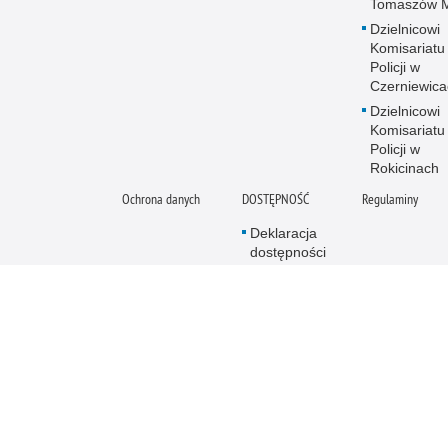
Tomaszów 
Dzielnicowi
Komisariatu
Policji w
Czerniewica
Dzielnicowi
Komisariatu
Policji w
Rokicinach
Ochrona danych
DOSTĘPNOŚĆ
Regulaminy
Deklaracja
dostępności
Policja online
Biuletyn Informacji
E
Publicznej
E
BIP Komenda
Po
Powiatowa Policji
M
w Tomaszowie