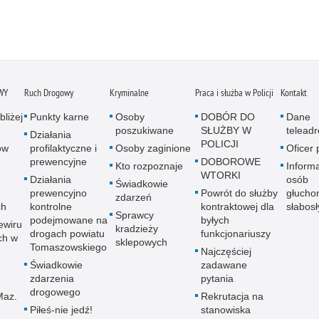
WY
Ruch Drogowy
Kryminalne
Praca i służba w Policji
Kontakt
bliżej
Punkty karne
Osoby
DOBÓR DO
Dane
poszukiwane
SŁUŻBY W
telead
Działania
POLICJI
ów
profilaktyczne i
Osoby zaginione
Oficer
prewencyjne
DOBOROWE
Kto rozpoznaje
Informa
WTORKI
Działania
osób
Świadkowie
prewencyjno
Powrót do służby
głucho
zdarzeń
ch
kontrolne
kontraktowej dla
słabos
Sprawcy
podejmowane na
byłych
ewiru
kradzieży
drogach powiatu
funkcjonariuszy
ch w
sklepowych
Tomaszowskiego
Najczęściej
Świadkowie
zadawane
zdarzenia
pytania
drogowego
Maz.
Rekrutacja na
Piłeś-nie jedź!
stanowiska