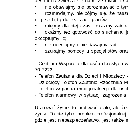
Jeśli ktoś zwierza się nam, że myśli o 
• nie obawiajmy się porozmawiać o tym 
• rozmawiajmy, nie bójmy się, że nasze 
niej zachętą do realizacji planów;
• miejmy dla niej czas i okażmy zainte
• okażmy też gotowość do słuchania, ja
akceptujmy je;
• nie oceniajmy i nie dawajmy rad;
• szukajmy pomocy u specjalistów oraz
- Centrum Wsparcia dla osób dorosłych 
70 2222
- Telefon Zaufania dla Dzieci i Młodzież
- Dziecięcy Telefon Zaufania Rzecznika 
- Telefon wsparcia emocjonalnego dla os
- Telefon alarmowy w sytuacji zagrożenia
Uratować życie, to uratować ciało, ale ż
życia. To nie tylko problem profesjonalne
gdzie jest niebezpieczeństwo, jest także 