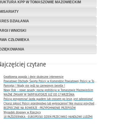
RUKTURA KPP W TOMASZOWIE MAZOWIECKIM
MISARIATY
KRES DZIAŁANIA
ARGI I WNIOSKI
AWA CZŁOWIEKA
DZIĘKOWANIA
Najczęściej czytane
Gwałtowna pogoda i dwie skuteczne interwencje
Powiatowe Obchody Święta Policji w Komendzie Powiatowej Policji w Tomaszowie Mazowieckim
Pamiętaj ! Nigdy nie jedź na czerwonym świetle !
Nowy Rok – nowe zasady: nocna prohibicja w Tomaszowie Mazowieckim
WAŻNE ZMIANY W TARYFIKATORZE JUŻ OD 17 WRZEŚNIA
Policja przypomina! Jazda quadem lub crossem po lesie, jest zabroniona!
Chcesz zgłosić Policji przestępstwo lub wykroczenie? Nie musisz przychodzić do komendy !
BEZPIECZNIE NA ROWERZE - PRZYPOMNIENIE PRZEPISÓW
Wypadek drogowy w Rzeczycy
18 PAŹDZIERNIKA - EUROPEJSKI DZIEŃ PRZECIWKO HANDLOWI LUDŹMI