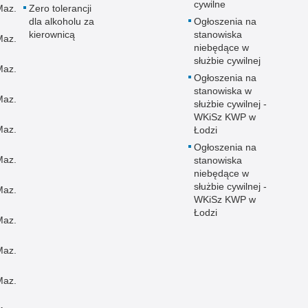
cywilne
Maz.
Zero tolerancji
dla alkoholu za
Ogłoszenia na
kierownicą
stanowiska
Maz.
niebędące w
służbie cywilnej
Maz.
Ogłoszenia na
stanowiska w
Maz.
służbie cywilnej -
WKiSz KWP w
Maz.
Łodzi
Ogłoszenia na
Maz.
stanowiska
niebędące w
służbie cywilnej -
Maz.
WKiSz KWP w
Łodzi
Maz.
Maz.
Maz.