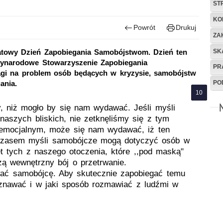
ST
KO
Powrót
Drukuj
ZA
SK
atowy Dzień Zapobiegania Samobójstwom. Dzień ten
zynarodowe Stowarzyszenie Zapobiegania
PR
gi na problem osób będących w kryzysie, samobójstw
PO
ania.
, niż mogło by się nam wydawać. Jeśli myśli
aszych bliskich, nie zetknęliśmy się z tym
 emocjalnym, może się nam wydawać, iż ten
 czasem myśli samobójcze mogą dotyczyć osób w
et tych z naszego otoczenia, które ,,pod maską"
zą wewnętrzny bój o przetrwanie.
ować samobójcę. Aby skutecznie zapobiegać temu
oznawać i w jaki sposób rozmawiać z ludźmi w