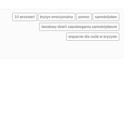
10 wrzesień
kryzys emocjonalny
pomoc
samobójstwo
światowy dzień zapobiegania samobójstwom
wsparcie dla osób w kryzysie