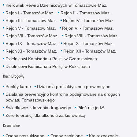
Kierownik Rewiru Dzielnicowych w Tomaszowie Maz.
Rejon I - Tomaszów Maz.
Rejon II - Tomaszów Maz.
Rejon III - Tomaszów Maz.
Rejon IV - Tomaszów Maz.
Rejon V - Tomaszów Maz.
Rejon VI - Tomaszów Maz.
Rejon VII - Tomaszów Maz.
Rejon VIII - Tomaszów Maz.
Rejon IX - Tomaszów Maz.
Rejon X - Tomaszów Maz.
Rejon XI - Tomaszów Maz.
Rejon XII - Tomaszów Maz.
Dzielnicowi Komisariatu Policji w Czerniewicach
Dzielnicowi Komisariatu Policji w Rokicinach
Ruch Drogowy
Punkty karne
Działania profilaktyczne i prewencyjne
Działania prewencyjno kontrolne podejmowane na drogach
powiatu Tomaszowskiego
Świadkowie zdarzenia drogowego
Piłeś-nie jedź!
Zero tolerancji dla alkoholu za kierownicą
Kryminalne
Osoby poszukiwane
Osoby zaginione
Kto rozpoznaje