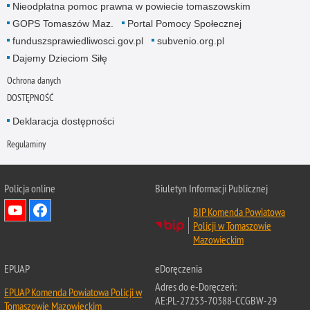
Nieodpłatna pomoc prawna w powiecie tomaszowskim
GOPS Tomaszów Maz.
Portal Pomocy Społecznej
funduszsprawiedliwosci.gov.pl
subvenio.org.pl
Dajemy Dzieciom Siłę
Ochrona danych
DOSTĘPNOŚĆ
Deklaracja dostępności
Regulaminy
Policja online
Biuletyn Informacji Publicznej
BIP Komenda Powiatowa
Policji w Tomaszowie
Mazowieckim
EPUAP
eDoręczenia
Adres do e-Doręczeń:
EPUAP Komenda Powiatowa Policji w
AE:PL-27253-70388-CCGBW-29
Tomaszowie Mazowieckim