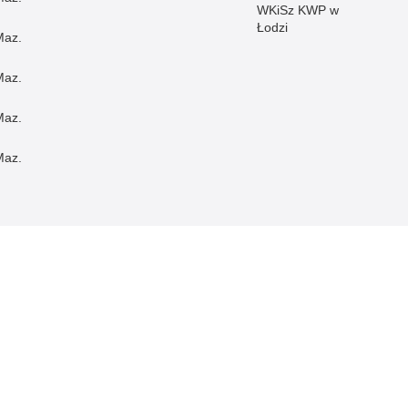
WKiSz KWP w
Łodzi
Maz.
Maz.
Maz.
Maz.
ch