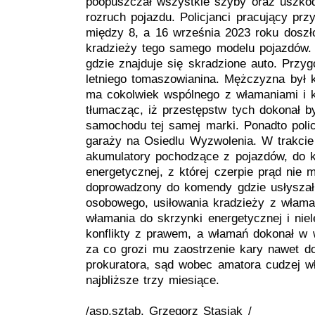
poopuszczał wszystkie szyby oraz uszkodz
rozruch pojazdu. Policjanci pracujący prz
między 8, a 16 września 2023 roku doszł
kradzieży tego samego modelu pojazdów. W
gdzie znajduje się skradzione auto. Przyg
letniego tomaszowianina. Mężczyzna był 
ma cokolwiek wspólnego z włamaniami i kr
tłumacząc, iż przestępstw tych dokonał 
samochodu tej samej marki. Ponadto policj
garaży na Osiedlu Wyzwolenia. W trakcie 
akumulatory pochodzące z pojazdów, do k
energetycznej, z której czerpie prąd nie 
doprowadzony do komendy gdzie usłyszał
osobowego, usiłowania kradzieży z włam
włamania do skrzynki energetycznej i niel
konflikty z prawem, a włamań dokonał w
za co grozi mu zaostrzenie kary nawet d
prokuratora, sąd wobec amatora cudzej w
najbliższe trzy miesiące.
/asp.sztab.
Grzegorz Stasiak /