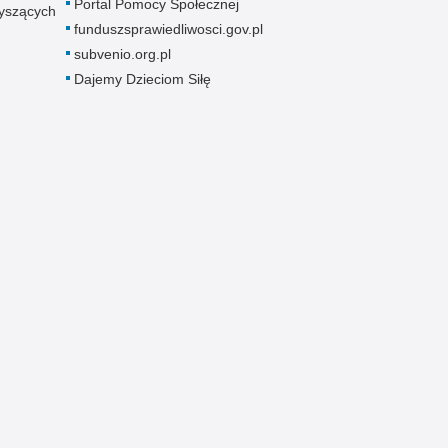
Portal Pomocy Społecznej
łyszących
funduszsprawiedliwosci.gov.pl
subvenio.org.pl
Dajemy Dzieciom Siłę