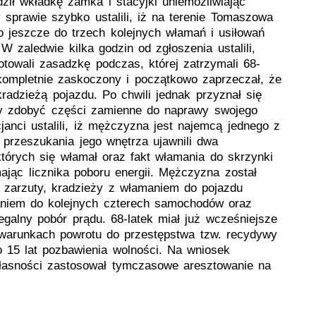
ił wkładkę zamka i stacyjki uniemożliwiając
y sprawie szybko ustalili, iż na terenie Tomaszowa
o jeszcze do trzech kolejnych włamań i usiłowań
 zaledwie kilka godzin od zgłoszenia ustalili,
otowali zasadzkę podczas, której zatrzymali 68-
kompletnie zaskoczony i początkowo zaprzeczał, że
adzieżą pojazdu. Po chwili jednak przyznał się
by zdobyć części zamienne do naprawy swojego
anci ustalili, iż mężczyzna jest najemcą jednego z
przeszukania jego wnętrza ujawnili dwa
tórych się włamał oraz fakt włamania do skrzynki
mając licznika poboru energii. Mężczyzna został
 zarzuty, kradzieży z włamaniem do pojazdu
aniem do kolejnych czterech samochodów oraz
egalny pobór prądu. 68-latek miał już wcześniejsze
 warunkach powrotu do przestępstwa tzw. recydywy
o 15 lat pozbawienia wolności. Na wniosek
łasności zastosował tymczasowe aresztowanie na