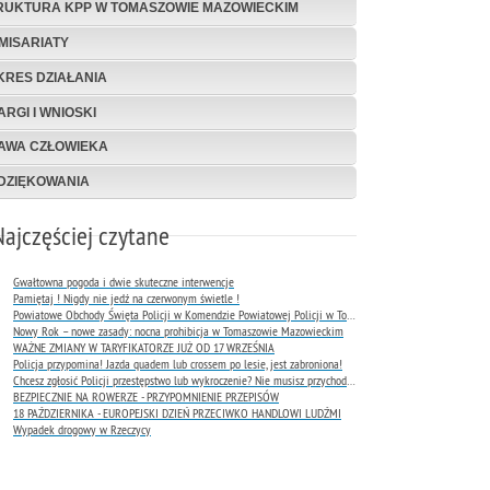
RUKTURA KPP W TOMASZOWIE MAZOWIECKIM
MISARIATY
KRES DZIAŁANIA
ARGI I WNIOSKI
AWA CZŁOWIEKA
DZIĘKOWANIA
Najczęściej czytane
Gwałtowna pogoda i dwie skuteczne interwencje
Pamiętaj ! Nigdy nie jedź na czerwonym świetle !
Powiatowe Obchody Święta Policji w Komendzie Powiatowej Policji w Tomaszowie Mazowieckim
Nowy Rok – nowe zasady: nocna prohibicja w Tomaszowie Mazowieckim
WAŻNE ZMIANY W TARYFIKATORZE JUŻ OD 17 WRZEŚNIA
Policja przypomina! Jazda quadem lub crossem po lesie, jest zabroniona!
Chcesz zgłosić Policji przestępstwo lub wykroczenie? Nie musisz przychodzić do komendy !
BEZPIECZNIE NA ROWERZE - PRZYPOMNIENIE PRZEPISÓW
18 PAŹDZIERNIKA - EUROPEJSKI DZIEŃ PRZECIWKO HANDLOWI LUDŹMI
Wypadek drogowy w Rzeczycy