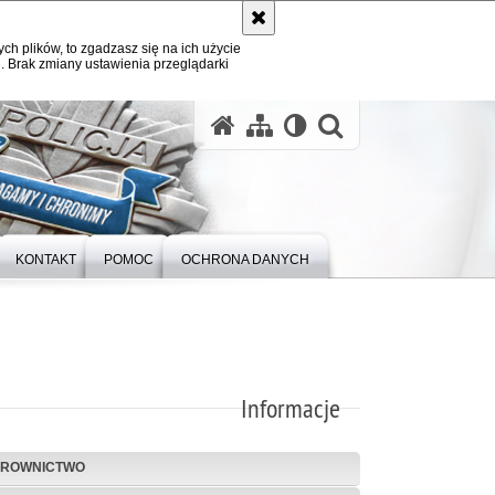
ych plików, to zgadzasz się na ich użycie
. Brak zmiany ustawienia przeglądarki
otwórz wysz
KONTAKT
POMOC
OCHRONA DANYCH
Informacje
EROWNICTWO