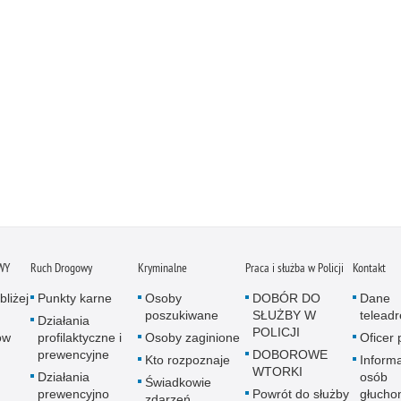
WY
Ruch Drogowy
Kryminalne
Praca i służba w Policji
Kontakt
bliżej
Punkty karne
Osoby
DOBÓR DO
Dane
poszukiwane
SŁUŻBY W
telead
Działania
POLICJI
ów
profilaktyczne i
Osoby zaginione
Oficer
prewencyjne
DOBOROWE
Kto rozpoznaje
Informa
WTORKI
Działania
osób
Świadkowie
prewencyjno
Powrót do służby
głucho
zdarzeń