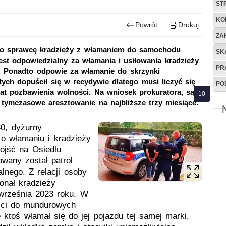
ST
KO
Powrót
Drukuj
ZA
iego sprawcę kradzieży z włamaniem do samochodu
SK
est odpowiedzialny za włamania i usiłowania kradzieży
PR
i. Ponadto odpowie za włamanie do skrzynki
tych dopuścił się w recydywie dlatego musi liczyć się
PO
lat pozbawienia wolności. Na wniosek prokuratora, sąd
tymczasowe aresztowanie na najbliższe trzy miesiące.
30, dyżurny
 o włamaniu i kradzieży
ojść na Osiedlu
owany został patrol
alnego. Z relacji osoby
onał kradzieży
września 2023 roku. W
ści do mundurowych
 ktoś włamał się do jej pojazdu tej samej marki,