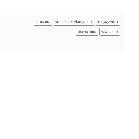
kradzież
kradzież z włamaniem
recydywista
usiłowanie
włamanie