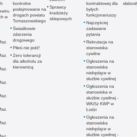
ch
kontrolne
kontraktowej dla
słabos
Sprawcy
podejmowane na
byłych
ewiru
kradzieży
drogach powiatu
funkcjonariuszy
ch w
sklepowych
Tomaszowskiego
Najczęściej
Świadkowie
zadawane
zdarzenia
pytania
drogowego
Maz.
Rekrutacja na
Piłeś-nie jedź!
stanowiska
cywilne
Maz.
Zero tolerancji
dla alkoholu za
Ogłoszenia na
kierownicą
stanowiska
Maz.
niebędące w
służbie cywilnej
Maz.
Ogłoszenia na
stanowiska w
Maz.
służbie cywilnej -
WKiSz KWP w
Maz.
Łodzi
Ogłoszenia na
Maz.
stanowiska
niebędące w
służbie cywilnej -
Maz.