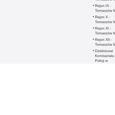
Rejon IX -
Tomaszów 
Rejon X -
Tomaszów 
Rejon XI -
Tomaszów 
Rejon XII -
Tomaszów 
Dzielnicowi
Komisariatu
Policji w
Czerniewica
Dzielnicowi
Komisariatu
Policji w
Rokicinach
Ochrona danych
DOSTĘPNOŚĆ
Regulaminy
Deklaracja
dostępności