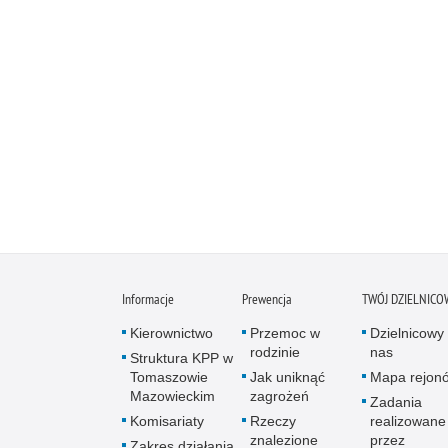
Informacje
Prewencja
TWÓJ DZIELNICO
Kierownictwo
Przemoc w
Dzielnicowy 
rodzinie
nas
Struktura KPP w
Tomaszowie
Jak uniknąć
Mapa rejon
Mazowieckim
zagrożeń
Zadania
Komisariaty
Rzeczy
realizowane
znalezione
przez
Zakres działania