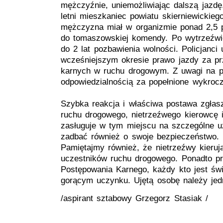
mężczyźnie, uniemożliwiając dalszą jazdę
letni mieszkaniec powiatu skierniewickieg
mężczyzna miał w organizmie ponad 2,5 pr
do tomaszowskiej komendy. Po wytrzeźwie
do 2 lat pozbawienia wolności. Policjanci 
wcześniejszym okresie prawo jazdy za prz
karnych w ruchu drogowym. Z uwagi na po
odpowiedzialnością za popełnione wykroc
Szybka reakcja i właściwa postawa zgłasz
ruchu drogowego, nietrzeźwego kierowcę 
zasługuje w tym miejscu na szczególne uz
zadbać również o swoje bezpieczeństwo.
Pamiętajmy również, że nietrzeźwy kierują
uczestników ruchu drogowego. Ponadto p
Postępowania Karnego, każdy kto jest św
gorącym uczynku. Ujętą osobę należy jedn
/aspirant sztabowy Grzegorz Stasiak /