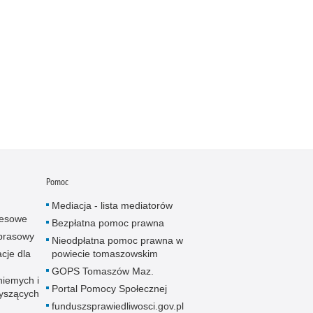
Pomoc
Mediacja - lista mediatorów
resowe
Bezpłatna pomoc prawna
 prasowy
Nieodpłatna pomoc prawna w
cje dla
powiecie tomaszowskim
GOPS Tomaszów Maz.
niemych i
Portal Pomocy Społecznej
łyszących
funduszsprawiedliwosci.gov.pl