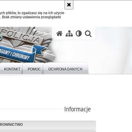
ych plików, to zgadzasz się na ich użycie
. Brak zmiany ustawienia przeglądarki
otwórz wysz
KONTAKT
POMOC
OCHRONA DANYCH
Informacje
EROWNICTWO