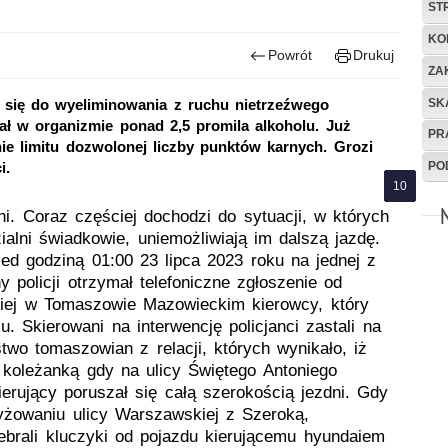
ST
KO
Powrót
Drukuj
ZA
SK
się do wyeliminowania z ruchu nietrzeźwego
iał w organizmie ponad 2,5 promila alkoholu. Już
PR
nie limitu dozwolonej liczby punktów karnych. Grozi
PO
i.
i. Coraz częściej dochodzi do sytuacji, w których
zialni świadkowie, uniemożliwiają im dalszą jazdę.
zed godziną 01:00 23 lipca 2023 roku na jednej z
 policji otrzymał telefoniczne zgłoszenie od
okiej w Tomaszowie Mazowieckim kierowcy, który
 Skierowani na interwencję policjanci zastali na
two tomaszowian z relacji, których wynikało, iż
 koleżanką gdy na ulicy Świętego Antoniego
erujący poruszał się całą szerokością jezdni. Gdy
yżowaniu ulicy Warszawskiej z Szeroką,
debrali kluczyki od pojazdu kierującemu hyundaiem