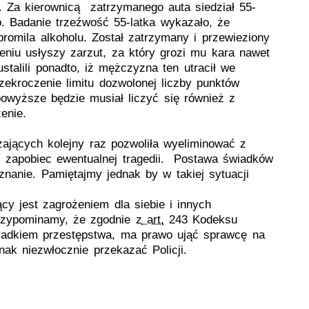
. Za kierownicą zatrzymanego auta siedział 55-
o. Badanie trzeźwość 55-latka wykazało, że
omila alkoholu. Został zatrzymany i przewieziony
niu usłyszy zarzut, za który grozi mu kara nawet
ustalili ponadto, iż mężczyzna ten utracił we
ekroczenie limitu dozwolonej liczby punktów
wyższe będzie musiał liczyć się również z
zenie.
ających kolejny raz pozwoliła wyeliminować z
i zapobiec ewentualnej tragedii. Postawa świadków
nanie. Pamiętajmy jednak by w takiej sytuacji
cy jest zagrożeniem dla siebie i innych
rzypominamy, że zgodnie z
art.
243 Kodeksu
iadkiem przestępstwa, ma prawo ująć sprawcę na
ak niezwłocznie przekazać Policji.