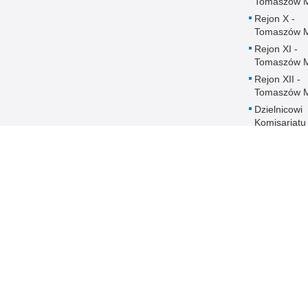
Tomaszów 
Rejon X -
Tomaszów 
Rejon XI -
Tomaszów 
Rejon XII -
Tomaszów 
Dzielnicowi
Komisariatu
Policji w
Czerniewica
Dzielnicowi
Komisariatu
Policji w
Rokicinach
Ochrona danych
DOSTĘPNOŚĆ
Regulaminy
Deklaracja
dostępności