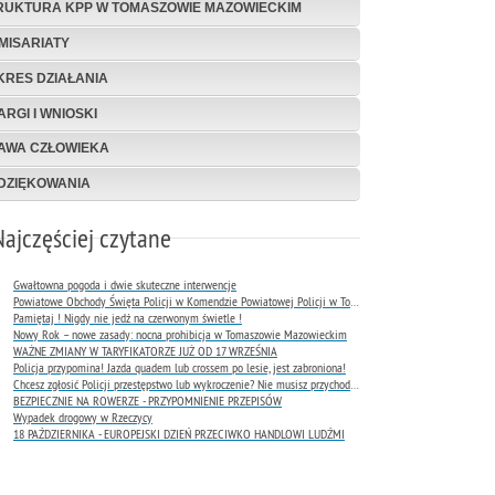
RUKTURA KPP W TOMASZOWIE MAZOWIECKIM
MISARIATY
KRES DZIAŁANIA
ARGI I WNIOSKI
AWA CZŁOWIEKA
DZIĘKOWANIA
Najczęściej czytane
Gwałtowna pogoda i dwie skuteczne interwencje
Powiatowe Obchody Święta Policji w Komendzie Powiatowej Policji w Tomaszowie Mazowieckim
Pamiętaj ! Nigdy nie jedź na czerwonym świetle !
Nowy Rok – nowe zasady: nocna prohibicja w Tomaszowie Mazowieckim
WAŻNE ZMIANY W TARYFIKATORZE JUŻ OD 17 WRZEŚNIA
Policja przypomina! Jazda quadem lub crossem po lesie, jest zabroniona!
Chcesz zgłosić Policji przestępstwo lub wykroczenie? Nie musisz przychodzić do komendy !
BEZPIECZNIE NA ROWERZE - PRZYPOMNIENIE PRZEPISÓW
Wypadek drogowy w Rzeczycy
18 PAŹDZIERNIKA - EUROPEJSKI DZIEŃ PRZECIWKO HANDLOWI LUDŹMI