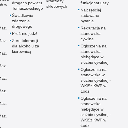
kradzieży
drogach powiatu
funkcjonariuszy
ch w
sklepowych
Tomaszowskiego
Najczęściej
Świadkowie
zadawane
zdarzenia
pytania
drogowego
Maz.
Rekrutacja na
Piłeś-nie jedź!
stanowiska
cywilne
Maz.
Zero tolerancji
dla alkoholu za
Ogłoszenia na
kierownicą
stanowiska
Maz.
niebędące w
służbie cywilnej
Maz.
Ogłoszenia na
stanowiska w
Maz.
służbie cywilnej -
WKiSz KWP w
Maz.
Łodzi
Ogłoszenia na
Maz.
stanowiska
niebędące w
służbie cywilnej -
Maz.
WKiSz KWP w
Łodzi