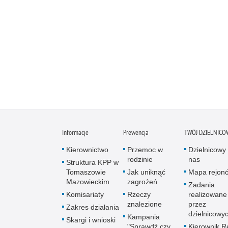
Informacje
Prewencja
TWÓJ DZIELNICO
Kierownictwo
Przemoc w
Dzielnicowy 
rodzinie
nas
Struktura KPP w
Tomaszowie
Jak uniknąć
Mapa rejon
Mazowieckim
zagrożeń
Zadania
Komisariaty
Rzeczy
realizowane
znalezione
przez
Zakres działania
dzielnicowy
Kampania
Skargi i wnioski
"Sprawdź czy
Kierownik R