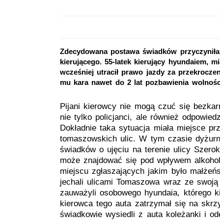
Zdecydowana postawa świadków przyczyniła 
kierującego. 55-latek kierujący hyundaiem, m
wcześniej utracił prawo jazdy za przekrocze
mu kara nawet do 2 lat pozbawienia wolnośc
Pijani kierowcy nie mogą czuć się bezkarn
nie tylko policjanci, ale również odpowied
Dokładnie taka sytuacja miała miejsce pr
tomaszowskich ulic. W tym czasie dyżurny
świadków o ujęciu na terenie ulicy Szer
może znajdować się pod wpływem alkoholu.
miejscu zgłaszających jakim było małżeńs
jechali ulicami Tomaszowa wraz ze swoją
zauważyli osobowego hyundaia, którego ki
kierowca tego auta zatrzymał się na skrz
świadkowie wysiedli z auta koleżanki i o