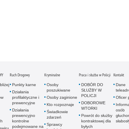
WY
Ruch Drogowy
Kryminalne
Praca i służba w Policji
Kontakt
bliżej
Punkty karne
Osoby
DOBÓR DO
Dane
poszukiwane
SŁUŻBY W
telead
Działania
POLICJI
ów
profilaktyczne i
Osoby zaginione
Oficer
prewencyjne
DOBOROWE
Kto rozpoznaje
Informa
WTORKI
Działania
osób
Świadkowie
prewencyjno
Powrót do służby
głucho
zdarzeń
ch
kontrolne
kontraktowej dla
słabos
Sprawcy
podejmowane na
byłych
ewiru