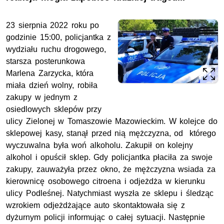
23 sierpnia 2022 roku po
godzinie 15:00, policjantka z
wydziału ruchu drogowego,
starsza posterunkowa
Marlena Zarzycka, która
miała dzień wolny, robiła
zakupy w jednym z
osiedlowych sklepów przy
ulicy Zielonej w Tomaszowie Mazowieckim. W kolejce do
sklepowej kasy, stanął przed nią mężczyzna, od którego
wyczuwalna była woń alkoholu. Zakupił on kolejny
alkohol i opuścił sklep. Gdy policjantka płaciła za swoje
zakupy, zauważyła przez okno, że mężczyzna wsiada za
kierownicę osobowego citroena i odjeżdża w kierunku
ulicy Podleśnej. Natychmiast wyszła ze sklepu i śledząc
wzrokiem odjeżdżające auto skontaktowała się z
dyżurnym policji informując o całej sytuacji. Następnie