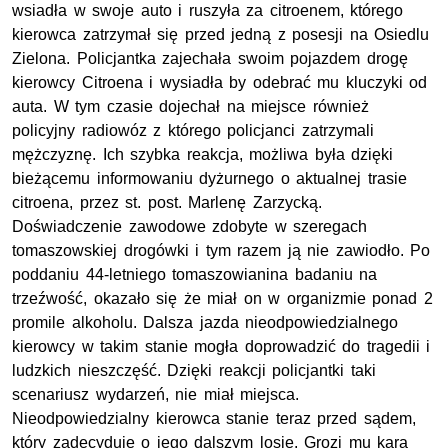
wsiadła w swoje auto i ruszyła za citroenem, którego
kierowca zatrzymał się przed jedną z posesji na Osiedlu
Zielona. Policjantka zajechała swoim pojazdem drogę
kierowcy Citroena i wysiadła by odebrać mu kluczyki od
auta. W tym czasie dojechał na miejsce również
policyjny radiowóz z którego policjanci zatrzymali
mężczyznę. Ich szybka reakcja, możliwa była dzięki
bieżącemu informowaniu dyżurnego o aktualnej trasie
citroena, przez st. post. Marlenę Zarzycką.
Doświadczenie zawodowe zdobyte w szeregach
tomaszowskiej drogówki i tym razem ją nie zawiodło. Po
poddaniu 44-letniego tomaszowianina badaniu na
trzeźwość, okazało się że miał on w organizmie ponad 2
promile alkoholu. Dalsza jazda nieodpowiedzialnego
kierowcy w takim stanie mogła doprowadzić do tragedii i
ludzkich nieszczęść. Dzięki reakcji policjantki taki
scenariusz wydarzeń, nie miał miejsca.
Nieodpowiedzialny kierowca stanie teraz przed sądem,
który zadecyduje o jego dalszym losie. Grozi mu kara