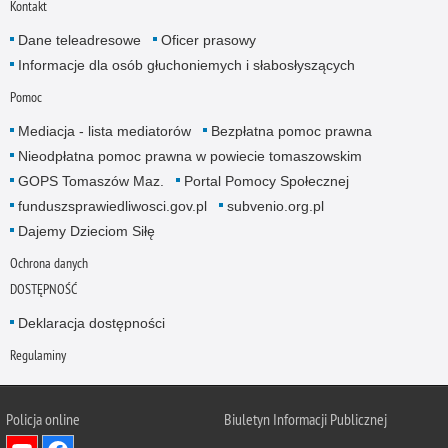
Kontakt
Dane teleadresowe
Oficer prasowy
Informacje dla osób głuchoniemych i słabosłyszących
Pomoc
Mediacja - lista mediatorów
Bezpłatna pomoc prawna
Nieodpłatna pomoc prawna w powiecie tomaszowskim
GOPS Tomaszów Maz.
Portal Pomocy Społecznej
funduszsprawiedliwosci.gov.pl
subvenio.org.pl
Dajemy Dzieciom Siłę
Ochrona danych
DOSTĘPNOŚĆ
Deklaracja dostępności
Regulaminy
Policja online
Biuletyn Informacji Publicznej