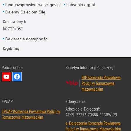
funduszsprawiedliwosci.gov.pl
subvenio.org.pl
Dajemy Dzieciom Siłę
Ochrona danych
DOSTĘPNOŚĆ
Deklaracja dostępności
Regulaminy
Policja online
Biuletyn Informacji Publicznej
BIP Komenda Powiatowa
Policji w Tomaszowie
Mazowieckim
EPUAP
eDoręczenia
Adres do e-Doręczeń:
EPUAP Komenda Powiatowa Policji w
AE:PL-27253-70388-CCGBW-29
Tomaszowie Mazowieckim
e-Doręczenia Komenda Powiatowa
Policji w Tomaszowie Mazowieckim