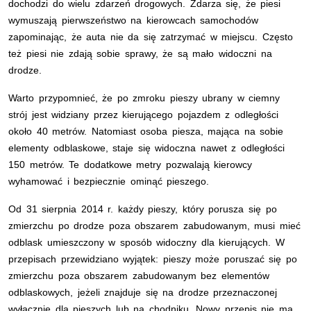
dochodzi do wielu zdarzeń drogowych. Zdarza się, że piesi
wymuszają pierwszeństwo na kierowcach samochodów
zapominając, że auta nie da się zatrzymać w miejscu. Często
też piesi nie zdają sobie sprawy, że są mało widoczni na
drodze.
Warto przypomnieć, że po zmroku pieszy ubrany w ciemny
strój jest widziany przez kierującego pojazdem z odległości
około 40 metrów. Natomiast osoba piesza, mająca na sobie
elementy odblaskowe, staje się widoczna nawet z odległości
150 metrów. Te dodatkowe metry pozwalają kierowcy
wyhamować i bezpiecznie ominąć pieszego.
Od 31 sierpnia 2014 r. każdy pieszy, który porusza się po
zmierzchu po drodze poza obszarem zabudowanym, musi mieć
odblask umieszczony w sposób widoczny dla kierujących. W
przepisach przewidziano wyjątek: pieszy może poruszać się po
zmierzchu poza obszarem zabudowanym bez elementów
odblaskowych, jeżeli znajduje się na drodze przeznaczonej
wyłącznie dla pieszych lub na chodniku. Nowy przepis nie ma