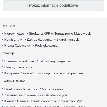
↓ Pokaż informacje dodatkowe ↓
Informacje
Kierownictwo
Struktura KPP w Tomaszowie Mazowieckim
Komisariaty
Zakres działania
Skargi i wnioski
Prawa Człowieka
Podziękowania
Prewencja
Przemoc w rodzinie
Jak uniknąć zagrożeń
Rzeczy znalezione
Kampania "Sprawdź czy Twoje picie jest bezpieczne"
TWÓJ DZIELNICOWY
Dzielnicowy bliżej nas
Mapa rejonów
Zadania realizowane przez dzielnicowych
Kierownik Rewiru Dzielnicowych w Tomaszowie Maz.
Rejon I - Tomaszów Maz.
Rejon II - Tomaszów Maz.