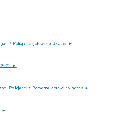
ach! Policjanci gotowi do działań ►
e 2021 ►
czne. Policjanci z Pomorza gotowi na sezon ►
ą ►