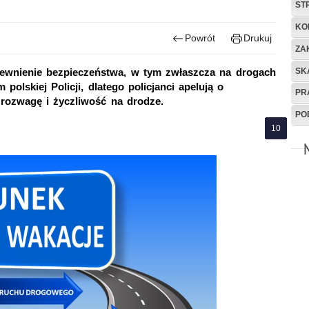
ST
KO
Powrót
Drukuj
ZA
SK
ewnienie bezpieczeństwa, w tym zwłaszcza na drogach
polskiej Policji, dlatego policjanci apelują o
PR
rozwagę i życzliwość na drodze.
PO