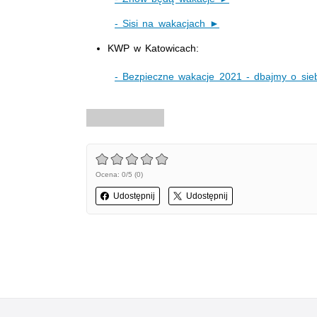
- Sisi na wakacjach ►
KWP w Katowicach:
- Bezpieczne wakacje 2021 - dbajmy o sie
Ocena: 0/5 (0)
Udostępnij
Udostępnij