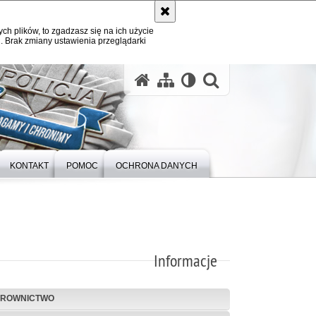
ych plików, to zgadzasz się na ich użycie
. Brak zmiany ustawienia przeglądarki
otwórz wysz
KONTAKT
POMOC
OCHRONA DANYCH
Informacje
EROWNICTWO