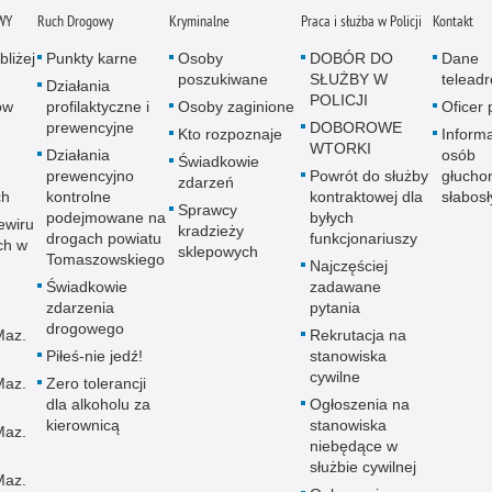
WY
Ruch Drogowy
Kryminalne
Praca i służba w Policji
Kontakt
bliżej
Punkty karne
Osoby
DOBÓR DO
Dane
poszukiwane
SŁUŻBY W
telead
Działania
POLICJI
ów
profilaktyczne i
Osoby zaginione
Oficer
prewencyjne
DOBOROWE
Kto rozpoznaje
Informa
WTORKI
Działania
osób
Świadkowie
prewencyjno
Powrót do służby
głucho
zdarzeń
ch
kontrolne
kontraktowej dla
słabos
Sprawcy
podejmowane na
byłych
ewiru
kradzieży
drogach powiatu
funkcjonariuszy
ch w
sklepowych
Tomaszowskiego
Najczęściej
Świadkowie
zadawane
zdarzenia
pytania
drogowego
Maz.
Rekrutacja na
Piłeś-nie jedź!
stanowiska
cywilne
Maz.
Zero tolerancji
dla alkoholu za
Ogłoszenia na
kierownicą
stanowiska
Maz.
niebędące w
służbie cywilnej
Maz.