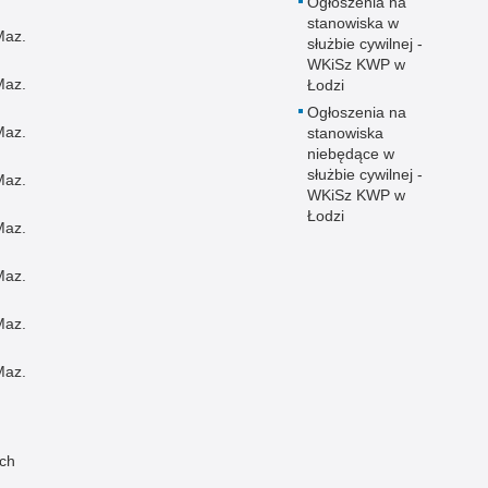
Ogłoszenia na
stanowiska w
Maz.
służbie cywilnej -
WKiSz KWP w
Maz.
Łodzi
Ogłoszenia na
Maz.
stanowiska
niebędące w
służbie cywilnej -
Maz.
WKiSz KWP w
Łodzi
Maz.
Maz.
Maz.
Maz.
ch