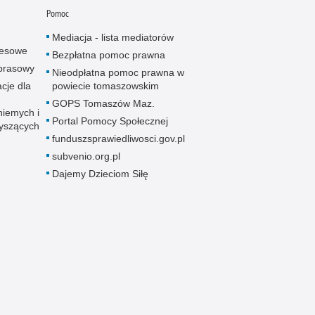
Pomoc
Mediacja - lista mediatorów
resowe
Bezpłatna pomoc prawna
 prasowy
Nieodpłatna pomoc prawna w
cje dla
powiecie tomaszowskim
GOPS Tomaszów Maz.
niemych i
Portal Pomocy Społecznej
łyszących
funduszsprawiedliwosci.gov.pl
subvenio.org.pl
Dajemy Dzieciom Siłę