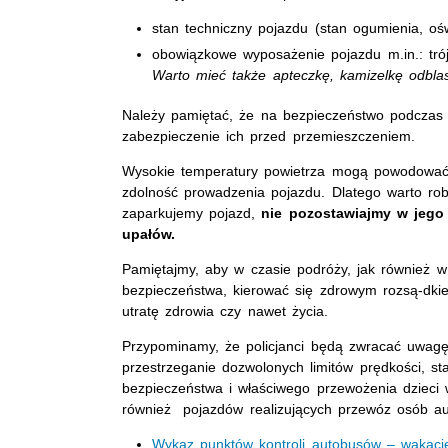
stan techniczny pojazdu (stan ogumienia, ośw
obowiązkowe wyposażenie pojazdu m.in.: trój
Warto mieć także apteczkę, kamizelkę odbla
Należy pamiętać, że na bezpieczeństwo podczas
zabezpieczenie ich przed przemieszczeniem.
Wysokie temperatury powietrza mogą powodować 
zdolność prowadzenia pojazdu. Dlatego warto robi
zaparkujemy pojazd,
nie pozostawiajmy w jego 
upałów.
Pamiętajmy, aby w czasie podróży, jak również w
bezpieczeństwa, kierować się zdrowym rozsą-dki
utratę zdrowia czy nawet życia.
Przypominamy, że policjanci będą zwracać uwag
przestrzeganie dozwolonych limitów prędkości, st
bezpieczeństwa i właściwego przewożenia dzieci
również pojazdów realizujących przewóz osób a
Wykaz punktów kontroli autobusów – wakac