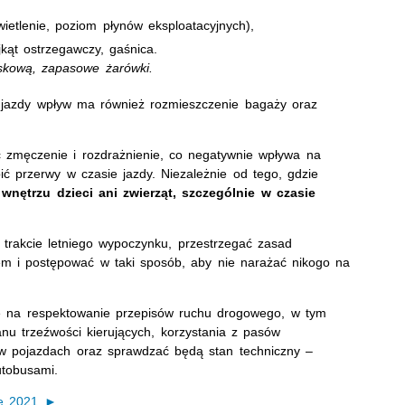
ietlenie, poziom płynów eksploatacyjnych),
kąt ostrzegawczy, gaśnica.
skową, zapasowe żarówki.
 jazdy wpływ ma również rozmieszczenie bagaży oraz
zmęczenie i rozdrażnienie, co negatywnie wpływa na
ć przerwy w czasie jazdy. Niezależnie od tego, gdzie
wnętrzu dzieci ani zwierząt, szczególnie w czasie
 trakcie letniego wypoczynku, przestrzegać zasad
em i postępować w taki sposób, aby nie narażać nikogo na
ę na respektowanie przepisów ruchu drogowego, w tym
anu trzeźwości kierujących, korzystania z pasów
 w pojazdach oraz sprawdzać będą stan techniczny –
utobusami.
je 2021 ►