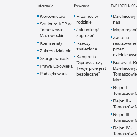
Informacje
Prewencja
TWÓJ DZIELNICO
Kierownictwo
Przemoc w
Dzielnicowy 
rodzinie
nas
Struktura KPP w
Tomaszowie
Jak uniknąć
Mapa rejon
Mazowieckim
zagrożeń
Zadania
Komisariaty
Rzeczy
realizowane
znalezione
przez
Zakres działania
dzielnicowy
Kampania
Skargi i wnioski
"Sprawdź czy
Kierownik R
Prawa Człowieka
Twoje picie jest
Dzielnicowy
Podziękowania
bezpieczne"
Tomaszowie
Maz.
Rejon I -
Tomaszów 
Rejon II -
Tomaszów 
Rejon III -
Tomaszów 
Rejon IV -
Tomaszów 