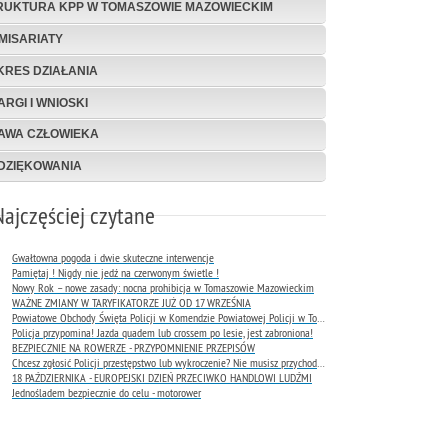
RUKTURA KPP W TOMASZOWIE MAZOWIECKIM
MISARIATY
KRES DZIAŁANIA
ARGI I WNIOSKI
AWA CZŁOWIEKA
DZIĘKOWANIA
Najczęściej czytane
Gwałtowna pogoda i dwie skuteczne interwencje
Pamiętaj ! Nigdy nie jedź na czerwonym świetle !
Nowy Rok – nowe zasady: nocna prohibicja w Tomaszowie Mazowieckim
WAŻNE ZMIANY W TARYFIKATORZE JUŻ OD 17 WRZEŚNIA
Powiatowe Obchody Święta Policji w Komendzie Powiatowej Policji w Tomaszowie Mazowieckim
Policja przypomina! Jazda quadem lub crossem po lesie, jest zabroniona!
BEZPIECZNIE NA ROWERZE - PRZYPOMNIENIE PRZEPISÓW
Chcesz zgłosić Policji przestępstwo lub wykroczenie? Nie musisz przychodzić do komendy !
18 PAŹDZIERNIKA - EUROPEJSKI DZIEŃ PRZECIWKO HANDLOWI LUDŹMI
Jednośladem bezpiecznie do celu - motorower