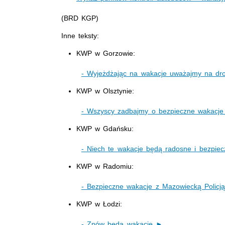
(BRD KGP)
Inne teksty:
KWP w Gorzowie:
- Wyjeżdżając na wakacje uważajmy na drog
KWP w Olsztynie:
- Wszyscy zadbajmy o bezpieczne wakacj
KWP w Gdańsku:
- Niech te wakacje będą radosne i bezpie
KWP w Radomiu:
- Bezpieczne wakacje z Mazowiecką Policj
KWP w Łodzi:
- Znów będą wakacje ►