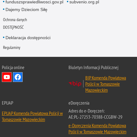
funduszsprawiedliwosci.gov.pl
subvenio.org.pl
Dajemy Dzieciom Siłę
Ochrona danych
DOSTĘPNOŚĆ
Deklaracja dostępności
Regulaminy
Policja online
Biuletyn Informacji Publicznej
BIP Komenda Powiatowa
Policji w Tomaszowie
Mazowieckim
EPUAP
eDoręczenia
Adres do e-Doręczeń:
EPUAP Komenda Powiatowa Policji w
AE:PL-27253-70388-CCGBW-29
Tomaszowie Mazowieckim
e-Doręczenia Komenda Powiatowa
Policji w Tomaszowie Mazowieckim