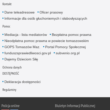
Kontakt
Dane teleadresowe
Oficer prasowy
Informacje dla osób głuchoniemych i słabosłyszących
Pomoc
Mediacja - lista mediatorów
Bezpłatna pomoc prawna
Nieodpłatna pomoc prawna w powiecie tomaszowskim
GOPS Tomaszów Maz.
Portal Pomocy Społecznej
funduszsprawiedliwosci.gov.pl
subvenio.org.pl
Dajemy Dzieciom Siłę
Ochrona danych
DOSTĘPNOŚĆ
Deklaracja dostępności
Regulaminy
Policja online
Biuletyn Informacji Publicznej