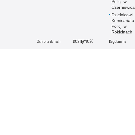
Policji w
Czerniewica
Dzielnicowi
Komisariatu
Policji w
Rokicinach
Ochrona danych
DOSTĘPNOŚĆ
Regulaminy
Deklaracja
dostępności
Policja online
Biuletyn Informacji
E
Publicznej
E
BIP Komenda
Po
Powiatowa Policji
M
w Tomaszowie
Mazowieckim