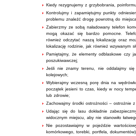
Kiedy rezygnujemy z grzybobrania, poinformuj
Kontrolujmy i zapamiętujmy punkty odniesie
problemu znaleźć drogę powrotną do miejsca
Zabierzmy ze sobą naładowany telefon komó
mogą okazać się bardzo pomocne. Tele
również odczytać naszą lokalizację oraz moż
lokalizację rodzinie, jak również wzywanym 
Pamiętajmy, że elementy odblaskowe czy j
poszukiwawczej;
Jeśli nie znamy terenu, nie oddalajmy się
kolejowych;
Wybierajmy wczesną porę dnia na wędrówkę 
początek jesieni to czas, kiedy w nocy temp
lub zdrowie;
Zachowajmy środki ostrożności – ostrożnie z
Udając się do lasu dokładnie zabezpiecz
widocznym miejscu, aby nie stanowiło łatwego
Nie pozostawiajmy w pojeździe wartościowy
komórkowego, torebki, portfela, dokumentów)