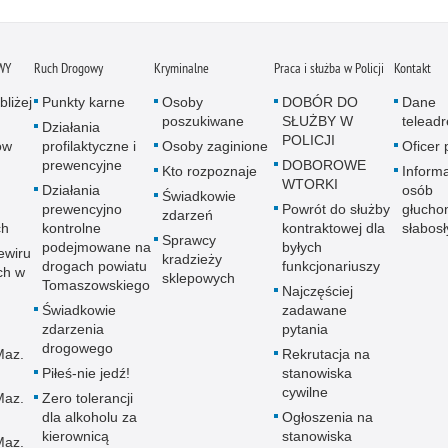
WY
Ruch Drogowy
Kryminalne
Praca i służba w Policji
Kontakt
bliżej
Punkty karne
Osoby
DOBÓR DO
Dane
poszukiwane
SŁUŻBY W
telead
Działania
POLICJI
ów
profilaktyczne i
Osoby zaginione
Oficer
prewencyjne
DOBOROWE
Kto rozpoznaje
Informa
WTORKI
Działania
osób
Świadkowie
prewencyjno
Powrót do służby
głucho
zdarzeń
ch
kontrolne
kontraktowej dla
słabos
Sprawcy
podejmowane na
byłych
ewiru
kradzieży
drogach powiatu
funkcjonariuszy
ch w
sklepowych
Tomaszowskiego
Najczęściej
Świadkowie
zadawane
zdarzenia
pytania
drogowego
Maz.
Rekrutacja na
Piłeś-nie jedź!
stanowiska
cywilne
Maz.
Zero tolerancji
dla alkoholu za
Ogłoszenia na
kierownicą
stanowiska
Maz.