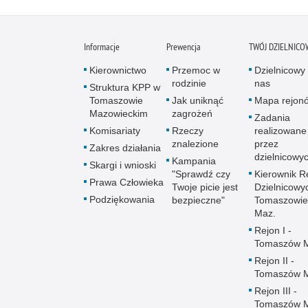
Informacje
Prewencja
TWÓJ DZIELNICO
Kierownictwo
Przemoc w
Dzielnicowy 
rodzinie
nas
Struktura KPP w
Tomaszowie
Jak uniknąć
Mapa rejon
Mazowieckim
zagrożeń
Zadania
Komisariaty
Rzeczy
realizowane
znalezione
przez
Zakres działania
dzielnicowy
Kampania
Skargi i wnioski
"Sprawdź czy
Kierownik R
Prawa Człowieka
Twoje picie jest
Dzielnicowy
Podziękowania
bezpieczne"
Tomaszowie
Maz.
Rejon I -
Tomaszów 
Rejon II -
Tomaszów 
Rejon III -
Tomaszów 