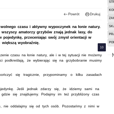
ST
KO
Powrót
Drukuj
ZA
SK
wolnego czasu i aktywny wypoczynek na łonie natury.
e wszyscy amatorzy grzybów znają jednak lasy, do
PR
w pojedynkę, przeceniając swój zmysł orientacji w
PO
 i większą wyobraźnię.
nie czasu na łonie natury, ale i w tej sytuacji nie możemy
ci podkreślają, że wybierając się na grzybobranie musimy
kończyć się tragicznie, przypominamy o kilku zasadach
jedynkę. Jeśli jednak zdarzy się, że idziemy sami na
ć, gdzie się znajdujemy. Podajmy im też przybliżony czas
ie, nie oddalajmy się od tych osób. Pozostańmy z nimi w