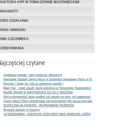
RUKTURA KPP W TOMASZOWIE MAZOWIECKIM
MISARIATY
KRES DZIAŁANIA
ARGI I WNIOSKI
AWA CZŁOWIEKA
DZIĘKOWANIA
Najczęściej czytane
Gwałtowna pogoda i dwie skuteczne interwencje
Powiatowe Obchody Święta Policji w Komendzie Powiatowej Policji w Tomaszowie Mazowieckim
Pamiętaj ! Nigdy nie jedź na czerwonym świetle !
Nowy Rok – nowe zasady: nocna prohibicja w Tomaszowie Mazowieckim
WAŻNE ZMIANY W TARYFIKATORZE JUŻ OD 17 WRZEŚNIA
Policja przypomina! Jazda quadem lub crossem po lesie, jest zabroniona!
Chcesz zgłosić Policji przestępstwo lub wykroczenie? Nie musisz przychodzić do komendy !
BEZPIECZNIE NA ROWERZE - PRZYPOMNIENIE PRZEPISÓW
Wypadek drogowy w Rzeczycy
18 PAŹDZIERNIKA - EUROPEJSKI DZIEŃ PRZECIWKO HANDLOWI LUDŹMI