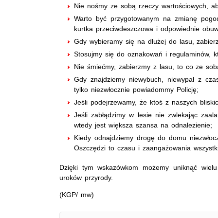
Nie nośmy ze sobą rzeczy wartościowych, ab
Warto być przygotowanym na zmianę pogod
kurtka przeciwdeszczowa i odpowiednie obuw
Gdy wybieramy się na dłużej do lasu, zabie
Stosujmy się do oznakowań i regulaminów, k
Nie śmiećmy, zabierzmy z lasu, to co ze sob
Gdy znajdziemy niewybuch, niewypał z czas
tylko niezwłocznie powiadommy Policję;
Jeśli podejrzewamy, że ktoś z naszych bliskic
Jeśli zabłądzimy w lesie nie zwlekając zaala
wtedy jest większa szansa na odnalezienie;
Kiedy odnajdziemy drogę do domu niezwłocz
Oszczędzi to czasu i zaangażowania wszystki
Dzięki tym wskazówkom możemy uniknąć wielu z
uroków przyrody.
(KGP/ mw)