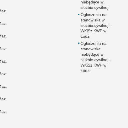
niebędące w
służbie cywilnej
Maz.
Ogłoszenia na
stanowiska w
Maz.
służbie cywilnej -
WKiSz KWP w
Maz.
Łodzi
Ogłoszenia na
Maz.
stanowiska
niebędące w
służbie cywilnej -
Maz.
WKiSz KWP w
Łodzi
Maz.
Maz.
Maz.
Maz.