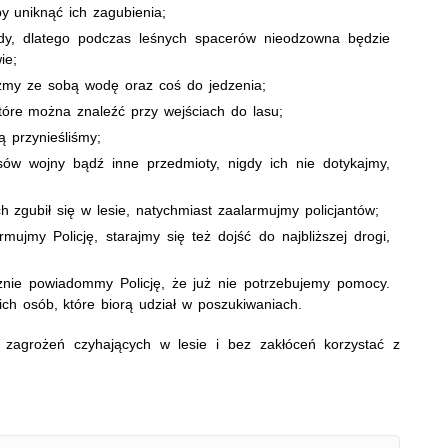
y uniknąć ich zagubienia;
y, dlatego podczas leśnych spacerów nieodzowna będzie
ie;
rzmy ze sobą wodę oraz coś do jedzenia;
tóre można znaleźć przy wejściach do lasu;
ą przynieśliśmy;
ów wojny bądź inne przedmioty, nigdy ich nie dotykajmy,
h zgubił się w lesie, natychmiast zaalarmujmy policjantów;
rmujmy Policję, starajmy się też dojść do najbliższej drogi,
nie powiadommy Policję, że już nie potrzebujemy pomocy.
ch osób, które biorą udział w poszukiwaniach.
agrożeń czyhających w lesie i bez zakłóceń korzystać z