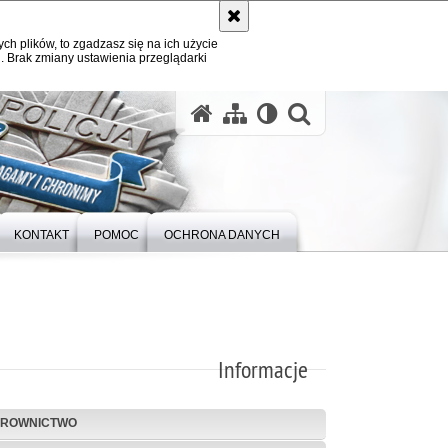
ych plików, to zgadzasz się na ich użycie
. Brak zmiany ustawienia przeglądarki
otwórz wysz
KONTAKT
POMOC
OCHRONA DANYCH
Informacje
EROWNICTWO