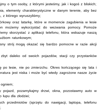
my o tym osoby, z którymi jesteśmy, jak i kogoś z bliskich;
nia, elementy charakterystyczne w danym terenie, aby bez
, z którego wyruszyliśmy;
rkowy oraz latarkę, które w momencie zagubienia w lesie
fon możemy wykorzystać do wezwania pomocy. Pomoże
emy skorzystać z aplikacji telefonu, która wskazuje naszą
służbom ratunkowym;
asny strój mogą okazać się bardzo pomocne w razie akcji
 zbyt daleko od swoich pojazdów, stacji czy przystanków
po lesie, nie po zmierzchu. Okres kończącego się lata i
eratura jest niska i może być wtedy zagrożone nasze życie
 ogniem;
my pojazd, pozamykajmy drzwi, okna, pozostawmy auto w
 łupu dla złodziei;
ch przedmiotów (sprzętu do nawigacji, laptopa, telefonu
;