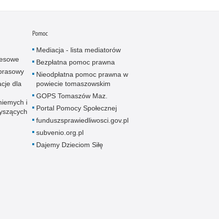
Pomoc
Mediacja - lista mediatorów
resowe
Bezpłatna pomoc prawna
 prasowy
Nieodpłatna pomoc prawna w
cje dla
powiecie tomaszowskim
GOPS Tomaszów Maz.
niemych i
Portal Pomocy Społecznej
łyszących
funduszsprawiedliwosci.gov.pl
subvenio.org.pl
Dajemy Dzieciom Siłę