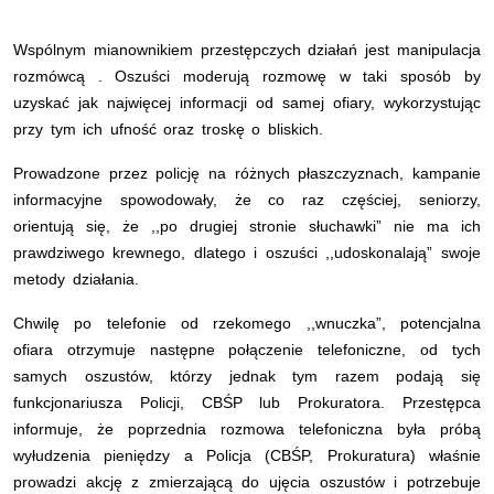
Wspólnym mianownikiem przestępczych działań jest manipulacja
rozmówcą . Oszuści moderują rozmowę w taki sposób by
uzyskać jak najwięcej informacji od samej ofiary, wykorzystując
przy tym ich ufność oraz troskę o bliskich.
Prowadzone przez policję na różnych płaszczyznach, kampanie
informacyjne spowodowały, że co raz częściej, seniorzy,
orientują się, że ,,po drugiej stronie słuchawki” nie ma ich
prawdziwego krewnego, dlatego i oszuści ,,udoskonalają” swoje
metody działania.
Chwilę po telefonie od rzekomego ,,wnuczka”, potencjalna
ofiara otrzymuje następne połączenie telefoniczne, od tych
samych oszustów, którzy jednak tym razem podają się
funkcjonariusza Policji, CBŚP lub Prokuratora. Przestępca
informuje, że poprzednia rozmowa telefoniczna była próbą
wyłudzenia pieniędzy a Policja (CBŚP, Prokuratura) właśnie
prowadzi akcję z zmierzającą do ujęcia oszustów i potrzebuje