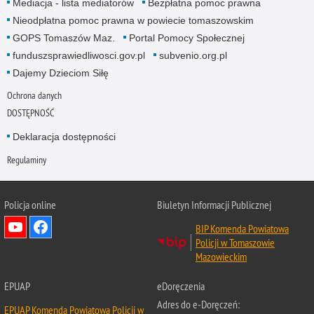
Mediacja - lista mediatorów
Bezpłatna pomoc prawna
Nieodpłatna pomoc prawna w powiecie tomaszowskim
GOPS Tomaszów Maz.
Portal Pomocy Społecznej
funduszsprawiedliwosci.gov.pl
subvenio.org.pl
Dajemy Dzieciom Siłę
Ochrona danych
DOSTĘPNOŚĆ
Deklaracja dostępności
Regulaminy
Policja online
Biuletyn Informacji Publicznej
BIP Komenda Powiatowa
Policji w Tomaszowie
Mazowieckim
EPUAP
eDoręczenia
Adres do e-Doręczeń:
EPUAP Komenda Powiatowa Policji w