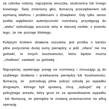
za członka rodziny, najczęściej wnuczka, siostrzeńca lub innego
krewnego. Swój zmieniony głos, tłumaczą przeziębieniem lub
wymianą telefonu i problemami z dźwiękiem. Gdy tylko senior
podda wątpliwości autentyczność rozmówcy, przystępują do
,,ataku” wzbudzając poczucie winy w starszej osobie, z powodu
tego, że nie poznaje bliskiego.
Kolejnym krokiem działania oszustów, jest prośba o bardzo
pilne pożyczenie dużej sumy pieniędzy, a jeśli ,,ofiara” nie ma
gotówki, to innych kosztowności, które będzie można
,,chwilowo” zastawić za gotówkę .
Najczęściej, wywierając presję na rozmówcy i zmuszając ją do
szybkiego działania i przekazania pieniędzy lub kosztowności,
tłumaczą, że potrzebują pilnie pokryć szkodę po wypadku
drogowym, którego byli sprawcą, chcą ,,wykupić” się z
policyjnego aresztu, który grozi im za spowodowanie wypadku
lub tłumaczą, że pieniądze te zostaną przeznaczone na pilną
operację.