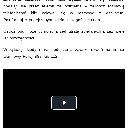
podając się przez telefon za policjanta – zakończ rozmowę
telefoniczną! Nie wdawaj się w rozmowę z oszustem.
Poinformuj o podejrzanym telefonie kogoś bliskiego.
Ostrożność może uchronić przed utratą zbieranych przez wiele
lat oszczędności.
W sytuacji, kiedy masz podejrzenia zawsze dzwoń na numer
alarmowy Policji 997 lub 112.
Opis filmu: zapis audio męski i damski z ostrzeżeniami dl
Odtwórz
wideo