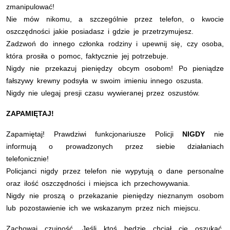
zmanipulować!
Nie mów nikomu, a szczególnie przez telefon, o kwocie
oszczędności jakie posiadasz i gdzie je przetrzymujesz.
Zadzwoń do innego członka rodziny i upewnij się, czy osoba,
która prosiła o pomoc, faktycznie jej potrzebuje.
Nigdy nie przekazuj pieniędzy obcym osobom! Po pieniądze
fałszywy krewny podsyła w swoim imieniu innego oszusta.
Nigdy nie ulegaj presji czasu wywieranej przez oszustów.
ZAPAMIĘTAJ!
Zapamiętaj! Prawdziwi funkcjonariusze Policji
NIGDY
nie
informują o prowadzonych przez siebie działaniach
telefonicznie!
Policjanci nigdy przez telefon nie wypytują o dane personalne
oraz ilość oszczędności i miejsca ich przechowywania.
Nigdy nie proszą o przekazanie pieniędzy nieznanym osobom
lub pozostawienie ich we wskazanym przez nich miejscu.
Zachowaj czujność. Jeśli ktoś będzie chciał cię oszukać,