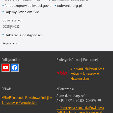
funduszsprawiedliwosci.gov.pl
subvenio.org.pl
Dajemy Dzieciom Siłę
Ochrona danych
DOSTĘPNOŚĆ
Deklaracja dostępności
Regulaminy
Policja online
Biuletyn Informacji Publicznej
BIP Komenda Powiatowa
Policji w Tomaszowie
Mazowieckim
EPUAP
eDoręczenia
Adres do e-Doręczeń:
EPUAP Komenda Powiatowa Policji w
AE:PL-27253-70388-CCGBW-29
Tomaszowie Mazowieckim
e-Doręczenia Komenda Powiatowa
Policji w Tomaszowie Mazowieckim