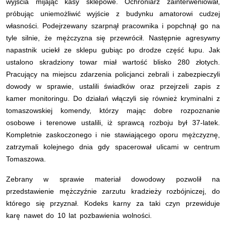
wyjścia mijając kasy sklepowe. Ochroniarz zainterweniował,
próbując uniemożliwić wyjście z budynku amatorowi cudzej
własności. Podejrzewany szarpnął pracownika i popchnął go na
tyle silnie, że mężczyzna się przewrócił. Następnie agresywny
napastnik uciekł ze sklepu gubiąc po drodze część łupu. Jak
ustalono skradziony towar miał wartość blisko 280 złotych.
Pracujący na miejscu zdarzenia policjanci zebrali i zabezpieczyli
dowody w sprawie, ustalili świadków oraz przejrzeli zapis z
kamer monitoringu. Do działań włączyli się również kryminalni z
tomaszowskiej komendy, którzy mając dobre rozpoznanie
osobowe i terenowe ustalili, iż sprawcą rozboju był 37-latek.
Kompletnie zaskoczonego i nie stawiającego oporu mężczyznę,
zatrzymali kolejnego dnia gdy spacerował ulicami w centrum
Tomaszowa.
Zebrany w sprawie materiał dowodowy pozwolił na
przedstawienie mężczyźnie zarzutu kradzieży rozbójniczej, do
którego się przyznał. Kodeks karny za taki czyn przewiduje
karę nawet do 10 lat pozbawienia wolności.