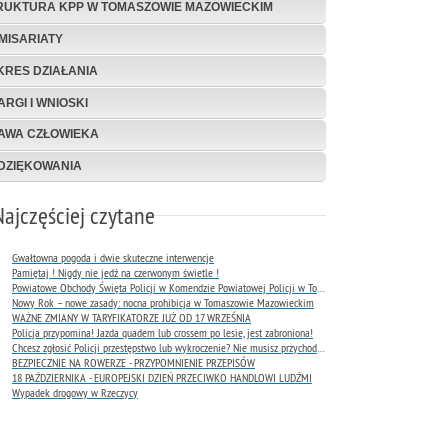
RUKTURA KPP W TOMASZOWIE MAZOWIECKIM
MISARIATY
KRES DZIAŁANIA
ARGI I WNIOSKI
AWA CZŁOWIEKA
DZIĘKOWANIA
Najczęściej czytane
Gwałtowna pogoda i dwie skuteczne interwencje
Pamiętaj ! Nigdy nie jedź na czerwonym świetle !
Powiatowe Obchody Święta Policji w Komendzie Powiatowej Policji w Tomaszowie Mazowieckim
Nowy Rok – nowe zasady: nocna prohibicja w Tomaszowie Mazowieckim
WAŻNE ZMIANY W TARYFIKATORZE JUŻ OD 17 WRZEŚNIA
Policja przypomina! Jazda quadem lub crossem po lesie, jest zabroniona!
Chcesz zgłosić Policji przestępstwo lub wykroczenie? Nie musisz przychodzić do komendy !
BEZPIECZNIE NA ROWERZE - PRZYPOMNIENIE PRZEPISÓW
18 PAŹDZIERNIKA - EUROPEJSKI DZIEŃ PRZECIWKO HANDLOWI LUDŹMI
Wypadek drogowy w Rzeczycy