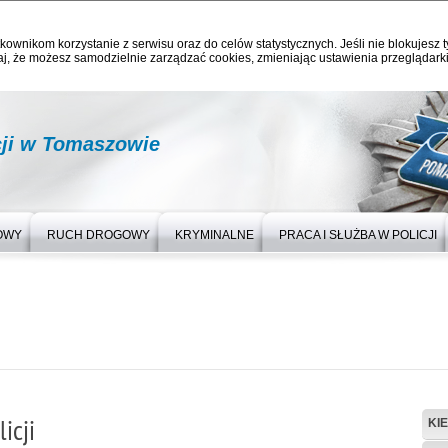
kownikom korzystanie z serwisu oraz do celów statystycznych. Jeśli nie blokujesz t
j, że możesz samodzielnie zarządzać cookies, zmieniając ustawienia przeglądarki
ji w Tomaszowie
OWY
RUCH DROGOWY
KRYMINALNE
PRACA I SŁUŻBA W POLICJI
icji
KI