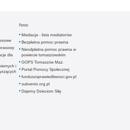
Pomoc
Mediacja - lista mediatorów
resowe
Bezpłatna pomoc prawna
 prasowy
Nieodpłatna pomoc prawna w
cje dla
powiecie tomaszowskim
GOPS Tomaszów Maz.
niemych i
Portal Pomocy Społecznej
łyszących
funduszsprawiedliwosci.gov.pl
subvenio.org.pl
Dajemy Dzieciom Siłę