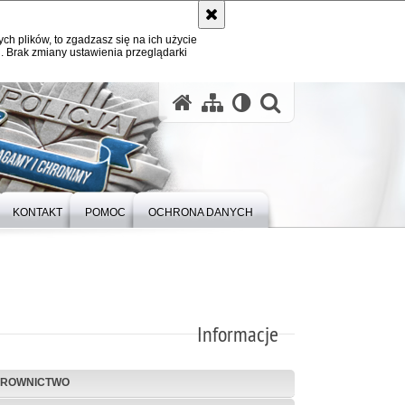
ych plików, to zgadzasz się na ich użycie
. Brak zmiany ustawienia przeglądarki
otwórz wysz
KONTAKT
POMOC
OCHRONA DANYCH
Informacje
EROWNICTWO