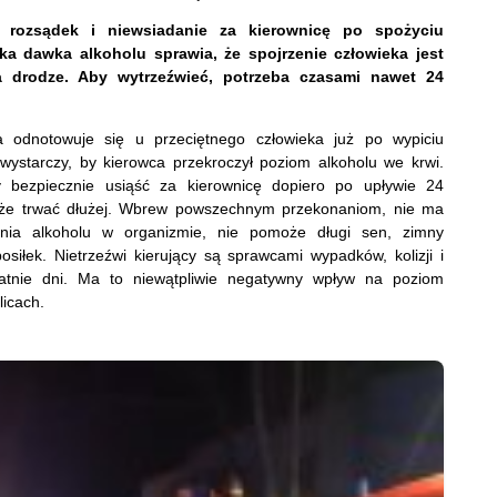
 rozsądek i niewsiadanie za kierownicę po spożyciu
ka dawka alkoholu sprawia, że spojrzenie człowieka jest
a drodze. Aby wytrzeźwieć, potrzeba czasami nawet 24
a odnotowuje się u przeciętnego człowieka już po wypiciu
wystarczy, by kierowca przekroczył poziom alkoholu we krwi.
 bezpiecznie usiąść za kierownicę dopiero po upływie 24
może trwać dłużej. Wbrew powszechnym przekonaniom, nie ma
nia alkoholu w organizmie, nie pomoże długi sen, zimny
osiłek. Nietrzeźwi kierujący są sprawcami wypadków, kolizji i
tnie dni. Ma to niewątpliwie negatywny wpływ na poziom
icach.