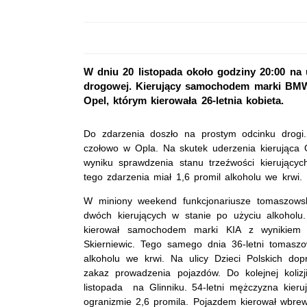
W dniu 20 listopada około godziny 20:00 na 
drogowej. Kierujący samochodem marki BMW
Opel, którym kierowała 26-letnia kobieta.
Do zdarzenia doszło na prostym odcinku drogi
czołowo w Opla. Na skutek uderzenia kierująca 
wyniku sprawdzenia stanu trzeźwości kierującyc
tego zdarzenia miał 1,6 promil alkoholu we krwi
W miniony weekend funkcjonariusze tomaszows
dwóch kierujących w stanie po użyciu alkoholu
kierował samochodem marki KIA z wynikiem 
Skierniewic. Tego samego dnia 36-letni tomas
alkoholu we krwi. Na ulicy Dzieci Polskich dop
zakaz prowadzenia pojazdów. Do kolejnej koli
listopada na Glinniku. 54-letni mężczyzna kie
ogranizmie 2,6 promila. Pojazdem kierował wbr