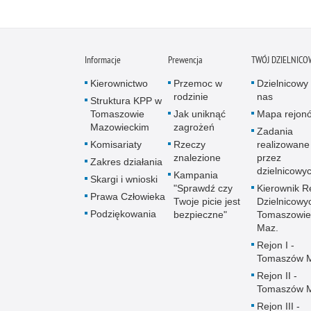
Informacje
Prewencja
TWÓJ DZIELNICO
Kierownictwo
Przemoc w
Dzielnicowy 
rodzinie
nas
Struktura KPP w
Tomaszowie
Jak uniknąć
Mapa rejon
Mazowieckim
zagrożeń
Zadania
Komisariaty
Rzeczy
realizowane
znalezione
przez
Zakres działania
dzielnicowy
Kampania
Skargi i wnioski
"Sprawdź czy
Kierownik R
Prawa Człowieka
Twoje picie jest
Dzielnicowy
Podziękowania
bezpieczne"
Tomaszowie
Maz.
Rejon I -
Tomaszów 
Rejon II -
Tomaszów 
Rejon III -