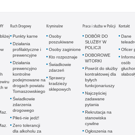
WY
Ruch Drogowy
Kryminalne
Praca i służba w Policji
Kontakt
bliżej
Punkty karne
Osoby
DOBÓR DO
Dane
poszukiwane
SŁUŻBY W
telead
Działania
POLICJI
ów
profilaktyczne i
Osoby zaginione
Oficer
prewencyjne
DOBOROWE
Kto rozpoznaje
Informa
WTORKI
Działania
osób
Świadkowie
prewencyjno
Powrót do służby
głucho
zdarzeń
ch
kontrolne
kontraktowej dla
słabos
Sprawcy
podejmowane na
byłych
ewiru
kradzieży
drogach powiatu
funkcjonariuszy
ch w
sklepowych
Tomaszowskiego
Najczęściej
Świadkowie
zadawane
zdarzenia
pytania
drogowego
Maz.
Rekrutacja na
Piłeś-nie jedź!
stanowiska
cywilne
Maz.
Zero tolerancji
dla alkoholu za
Ogłoszenia na