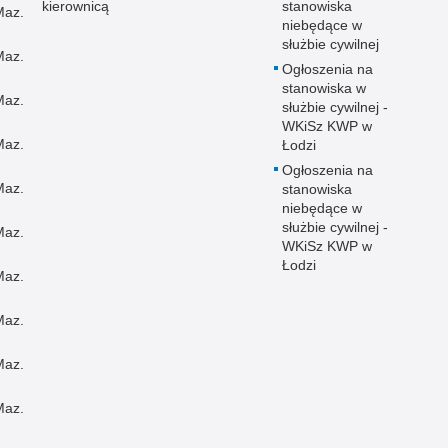
kierownicą
stanowiska
Maz.
niebędące w
służbie cywilnej
Maz.
Ogłoszenia na
stanowiska w
Maz.
służbie cywilnej -
WKiSz KWP w
Maz.
Łodzi
Ogłoszenia na
Maz.
stanowiska
niebędące w
służbie cywilnej -
Maz.
WKiSz KWP w
Łodzi
Maz.
Maz.
Maz.
Maz.