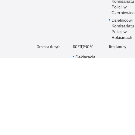
Komisariatu
Policji w
Czerniewica
Dzielnicowi
Komisariatu
Policji w
Rokicinach
Ochrona danych
DOSTĘPNOŚĆ
Regulaminy
Deklaracja
dostępności
Policja online
Biuletyn Informacji
E
Publicznej
E
BIP Komenda
Po
Powiatowa Policji
M
w Tomaszowie
Mazowieckim