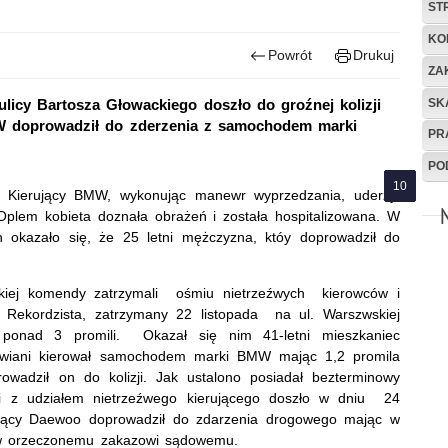
ST
KO
Powrót
Drukuj
ZA
SK
ulicy Bartosza Głowackiego doszło do groźnej kolizji
 doprowadził do zderzenia z samochodem marki
PR
PO
. Kierujący BMW, wykonując manewr wyprzedzania, uderzył
Oplem kobieta doznała obrażeń i została hospitalizowana. W
h okazało się, że 25 letni mężczyzna, któy doprowadził do
.
kiej komendy zatrzymali ośmiu nietrzeźwych kierowców i
. Rekordzista, zatrzymany 22 listopada na ul. Warszwskiej
ponad 3 promili. Okazał się nim 41-letni mieszkaniec
zowiani kierował samochodem marki BMW mając 1,2 promila
rowadził on do kolizji. Jak ustalono posiadał bezterminowy
zji z udziałem nietrzeźwego kierującego doszło w dniu 24
rujący Daewoo doprowadził do zdarzenia drogowego mając w
ew orzeczonemu zakazowi sądowemu.