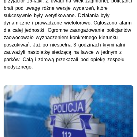
przyjaciół 15-latki. Z uwagi na wiek zaginionej, policjanci
brali pod uwagę różne wersje wydarzeń, które
sukcesywnie były weryfikowane. Działania były
dynamiczne i prowadzone wielotorowo. Ogłoszono alarm
dla całej jednostki. Ogromne zaangażowanie policjantów
zaowocowało wyznaczeniem konkretnego kierunku
poszukiwań. Już po niespełna 3 godzinach kryminalni
zauważyli nastolatkę siedzącą na ławce w jednym z
parków. Całą i zdrową przekazali pod opiekę zespołu
medycznego.