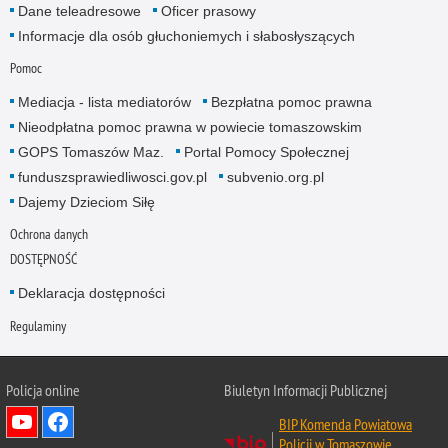
Dane teleadresowe
Oficer prasowy
Informacje dla osób głuchoniemych i słabosłyszących
Pomoc
Mediacja - lista mediatorów
Bezpłatna pomoc prawna
Nieodpłatna pomoc prawna w powiecie tomaszowskim
GOPS Tomaszów Maz.
Portal Pomocy Społecznej
funduszsprawiedliwosci.gov.pl
subvenio.org.pl
Dajemy Dzieciom Siłę
Ochrona danych
DOSTĘPNOŚĆ
Deklaracja dostępności
Regulaminy
Policja online
Biuletyn Informacji Publicznej
BIP Komenda Powiatowa
Policji w Tomaszowie