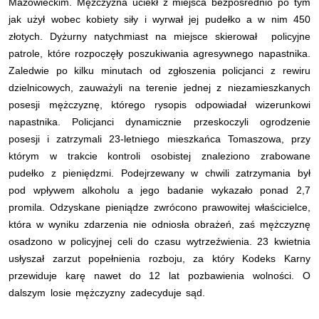
Mazowieckim. Mężczyzna uciekł z miejsca bezpośrednio po tym
jak użył wobec kobiety siły i wyrwał jej pudełko a w nim 450
złotych. Dyżurny natychmiast na miejsce skierował policyjne
patrole, które rozpoczęły poszukiwania agresywnego napastnika.
Zaledwie po kilku minutach od zgłoszenia policjanci z rewiru
dzielnicowych, zauważyli na terenie jednej z niezamieszkanych
posesji mężczyznę, którego rysopis odpowiadał wizerunkowi
napastnika. Policjanci dynamicznie przeskoczyli ogrodzenie
posesji i zatrzymali 23-letniego mieszkańca Tomaszowa, przy
którym w trakcie kontroli osobistej znaleziono zrabowane
pudełko z pieniędzmi. Podejrzewany w chwili zatrzymania był
pod wpływem alkoholu a jego badanie wykazało ponad 2,7
promila. Odzyskane pieniądze zwrócono prawowitej właścicielce,
która w wyniku zdarzenia nie odniosła obrażeń, zaś mężczyznę
osadzono w policyjnej celi do czasu wytrzeźwienia. 23 kwietnia
usłyszał zarzut popełnienia rozboju, za który Kodeks Karny
przewiduje karę nawet do 12 lat pozbawienia wolności. O
dalszym losie mężczyzny zadecyduje sąd.