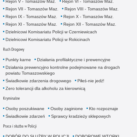
Rejon V - Tomaszów Maz.
Rejon VI - Tomaszów Maz.
Rejon VII - Tomaszów Maz.
Rejon VIII - Tomaszów Maz.
Rejon IX - Tomaszów Maz.
Rejon X - Tomaszów Maz.
Rejon XI - Tomaszów Maz.
Rejon XII - Tomaszów Maz.
Dzielnicowi Komisariatu Policji w Czerniewicach
Dzielnicowi Komisariatu Policji w Rokicinach
Ruch Drogowy
Punkty karne
Działania profilaktyczne i prewencyjne
Działania prewencyjno kontrolne podejmowane na drogach
powiatu Tomaszowskiego
Świadkowie zdarzenia drogowego
Piłeś-nie jedź!
Zero tolerancji dla alkoholu za kierownicą
Kryminalne
Osoby poszukiwane
Osoby zaginione
Kto rozpoznaje
Świadkowie zdarzeń
Sprawcy kradzieży sklepowych
Praca i służba w Policji
DOBÓR DO SŁUŻBY W POLICJI
DOBOROWE WTORKI