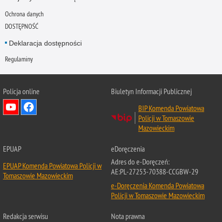
Ochrona danych
DOSTĘPNOŚĆ
Deklaracja dostępności
Regulaminy
Policja online
Biuletyn Informacji Publicznej
BIP Komenda Powiatowa
Policji w Tomaszowie
Mazowieckim
EPUAP
eDoręczenia
Adres do e-Doręczeń:
EPUAP Komenda Powiatowa Policji w
AE:PL-27253-70388-CCGBW-29
Tomaszowie Mazowieckim
e-Doręczenia Komenda Powiatowa
Policji w Tomaszowie Mazowieckim
Redakcja serwisu
Nota prawna