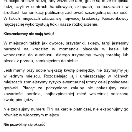
Funkcjonariusze radzą, aby wszędzie tam, gdzie są duże skupiska
ludzi, czyli w centrach handlowych, sklepach, na bazarach i w
środkach komunikacji publicznej zachować szczególną ostrożność.
W takich miejscach zdarza się najwięcej kradzieży. Kieszonkowcy
najczęściej wykorzystują tłok i nasze rozkojarzenie.
Kieszonkowcy nie mają świąt!
W miejscach takich jak dworce, przystanki, sklepy, targi jesteśmy
narażeni na kradzież w momencie płacenia w kasie lub
wchodzenia do autobusu, dlatego trzymajmy swoją torebkę lub
plecak z przodu, zamknięciem do siebie.
Jeśli mamy przy sobie większą kwotę pieniędzy, nie trzymajmy jej
w jednym miejscu. Rozdzielając ją i umieszczając w różnych
miejscach zmniejszymy ryzyko ewentualnej utraty całej posiadanej
gotówki. Płacąc za poczynione zakupy nie pokazujmy całej
zawartości portfela, najbezpieczniej mieć wcześniej odliczoną
kwotę pieniędzy.
Nie zapisujmy numeru PIN na karcie płatniczej, nie eksponujmy go
również w widocznym miejscu.
Nie pozwólmy się okraść!