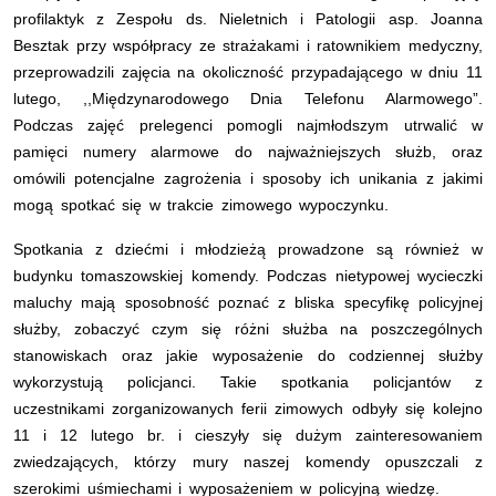
profilaktyk z Zespołu ds. Nieletnich i Patologii asp. Joanna
Besztak przy współpracy ze strażakami i ratownikiem medyczny,
przeprowadzili zajęcia na okoliczność przypadającego w dniu 11
lutego, ,,Międzynarodowego Dnia Telefonu Alarmowego”.
Podczas zajęć prelegenci pomogli najmłodszym utrwalić w
pamięci numery alarmowe do najważniejszych służb, oraz
omówili potencjalne zagrożenia i sposoby ich unikania z jakimi
mogą spotkać się w trakcie zimowego wypoczynku.
Spotkania z dziećmi i młodzieżą prowadzone są również w
budynku tomaszowskiej komendy. Podczas nietypowej wycieczki
maluchy mają sposobność poznać z bliska specyfikę policyjnej
służby, zobaczyć czym się różni służba na poszczególnych
stanowiskach oraz jakie wyposażenie do codziennej służby
wykorzystują policjanci. Takie spotkania policjantów z
uczestnikami zorganizowanych ferii zimowych odbyły się kolejno
11 i 12 lutego br. i cieszyły się dużym zainteresowaniem
zwiedzających, którzy mury naszej komendy opuszczali z
szerokimi uśmiechami i wyposażeniem w policyjną wiedzę.