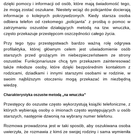
dzięki pomocy i informacji od osób, które mają świadomość tego,
że mogą zostać oszukane. Niestety wciąż do policjantów docierają
informacje o kolejnych pokrzywdzonych. Kiedy starsza osoba
odbiera telefon od rzekomego „policjanta” z prośbą o pomoc w
zatrzymaniu oszustów działających metodą na tzw. wnuczka,
często przekazuje przestępcom oszczędności całego życia.
Przy tego typu przestępstwach bardzo ważną rolę odgrywa
profilaktyka, której głównym celem jest uświadomienie osób
starszych przed grożącym im niebezpieczeństwem ze strony
oszustów. Funkcjonariusze chcą tym przekazem zainteresować
także młodsze osoby, które dzięki bezpośrednim kontaktom z
rodzicami, dziadkami i innymi starszymi osobami w rodzinie, w
swoim najbliższym otoczeniu mogą przekazać im niezbędną
wiedzę.
Charakterystyka oszustw metodą „na wnuczka”
Przestępcy do oszustw często wykorzystują książki telefoniczne, z
których wybierają osoby o imionach często występujących u osób
starszych, następnie dzwonią na wybrany numer telefonu.
Rozmowa prowadzona jest w taki sposób, aby oszukiwana osoba
uwierzyła, że rozmawia z kimś ze swojej rodziny i sama wymieniła