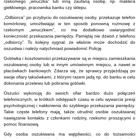
rzekomego „wnuczka” lub inną zaufaną osobę, np. maklera
giełdowego, pracownika banku czy sklepu.
„Odbiorca” po przybyciu do oszukiwanej osoby, przekazuje telefon
komórkowy, umożliwiając w ten sposób ponowną rozmowę z
rzekomym „wnuczkiem”, co ma dodatkowo uwiarygodnić
konieczność przekazania pieniędzy. Pamiętaj nie dzwoń z telefonu
„odbiorcy”. To kolejny sygnał, że właśnie może dochodzić do
oszustwa i należy natychmiast powiadomić Policję.
Gotówka i kosztowności przekazywane są w miejscu zamieszkania
oszukiwanej osoby lub w innym umówionym miejscu, a nawet w
placówkach bankowych. Zdarza się, że sprawcy przyjeżdżają po
swoje ofiary taksówkami, z którymi razem jadą np. do banku w celu
dokonania przelewu lub pobrania gotówki.
Oszuści wykonują do swoich ofiar bardzo dużo połączeń
telefonicznych, w krótkich odstępach czasu w celu wywarcia presji
psychologicznej i nakłonienia do szybkiego przekazania pieniędzy.
Takie częste telefony mają, także utrudnić osobie oszukiwanej
nawiązanie kontaktu z członkami rodziny, rzekomo proszącymi o
pomoc finansową.
Gdy osoba oszukiwana ma wątpliwości, co do tożsamości