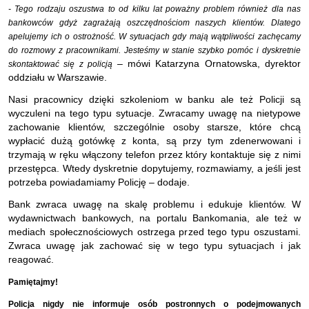
- Tego rodzaju oszustwa to od kilku lat poważny problem również dla nas
bankowców gdyż zagrażają oszczędnościom naszych klientów. Dlatego
apelujemy ich o ostrożność. W sytuacjach gdy mają wątpliwości zachęcamy
do rozmowy z pracownikami. Jesteśmy w stanie szybko pomóc i dyskretnie
– mówi Katarzyna Ornatowska, dyrektor
skontaktować się z policją
oddziału w Warszawie.
Nasi pracownicy dzięki szkoleniom w banku ale też Policji są
wyczuleni na tego typu sytuacje. Zwracamy uwagę na nietypowe
zachowanie klientów, szczególnie osoby starsze, które chcą
wypłacić dużą gotówkę z konta, są przy tym zdenerwowani i
trzymają w ręku włączony telefon przez który kontaktuje się z nimi
przestępca. Wtedy dyskretnie dopytujemy, rozmawiamy, a jeśli jest
potrzeba powiadamiamy Policję – dodaje.
Bank zwraca uwagę na skalę problemu i edukuje klientów. W
wydawnictwach bankowych, na portalu Bankomania, ale też w
mediach społecznościowych ostrzega przed tego typu oszustami.
Zwraca uwagę jak zachować się w tego typu sytuacjach i jak
reagować.
Pamiętajmy!
Policja nigdy nie informuje osób postronnych o podejmowanych