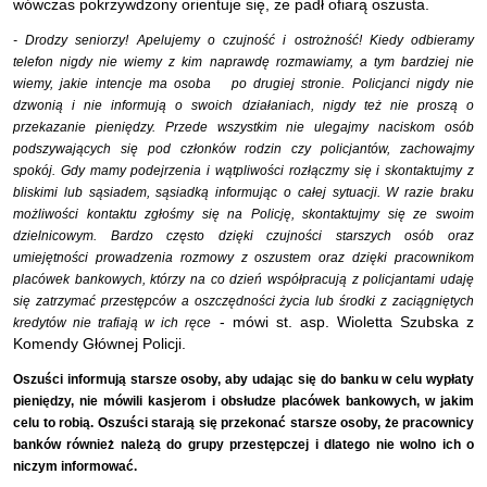
wówczas pokrzywdzony orientuje się, że padł ofiarą oszusta.
- Drodzy seniorzy! Apelujemy o czujność i ostrożność! Kiedy odbieramy
telefon nigdy nie wiemy z kim naprawdę rozmawiamy, a tym bardziej nie
wiemy, jakie intencje ma osoba po drugiej stronie. Policjanci nigdy nie
dzwonią i nie informują o swoich działaniach, nigdy też nie proszą o
przekazanie pieniędzy. Przede wszystkim nie ulegajmy naciskom osób
podszywających się pod członków rodzin czy policjantów, zachowajmy
spokój. Gdy mamy podejrzenia i wątpliwości rozłączmy się i skontaktujmy z
bliskimi lub sąsiadem, sąsiadką informując o całej sytuacji. W razie braku
możliwości kontaktu zgłośmy się na Policję, skontaktujmy się ze swoim
dzielnicowym. Bardzo często dzięki czujności starszych osób oraz
umiejętności prowadzenia rozmowy z oszustem oraz dzięki pracownikom
placówek bankowych, którzy na co dzień współpracują z policjantami udaję
się zatrzymać przestępców a oszczędności życia lub środki z zaciągniętych
- mówi st. asp. Wioletta Szubska z
kredytów nie trafiają w ich ręce
Komendy Głównej Policji.
Oszuści informują starsze osoby, aby udając się do banku w celu wypłaty
pieniędzy, nie mówili kasjerom i obsłudze placówek bankowych, w jakim
celu to robią. Oszuści starają się przekonać starsze osoby, że pracownicy
banków również należą do grupy przestępczej i dlatego nie wolno ich o
niczym informować.