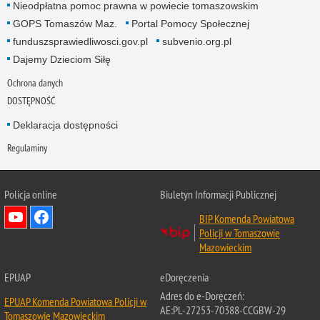
Nieodpłatna pomoc prawna w powiecie tomaszowskim
GOPS Tomaszów Maz.
Portal Pomocy Społecznej
funduszsprawiedliwosci.gov.pl
subvenio.org.pl
Dajemy Dzieciom Siłę
Ochrona danych
DOSTĘPNOŚĆ
Deklaracja dostępności
Regulaminy
Policja online
Biuletyn Informacji Publicznej
BIP Komenda Powiatowa
Policji w Tomaszowie
Mazowieckim
EPUAP
eDoręczenia
Adres do e-Doręczeń:
EPUAP Komenda Powiatowa Policji w
AE:PL-27253-70388-CCGBW-29
Tomaszowie Mazowieckim