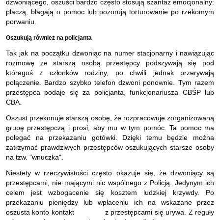
dzwoniącego, oszuści bardzo często stosują szantaż emocjonalny:
płaczą, błagają o pomoc lub pozorują torturowanie po rzekomym
porwaniu.
Oszukują również na policjanta
Tak jak na początku dzwoniąc na numer stacjonarny i nawiązując
rozmowę ze starszą osobą przestępcy podszywają się pod
któregoś z członków rodziny, po chwili jednak przerywają
połączenie. Bardzo szybko telefon dzwoni ponownie. Tym razem
przestępca podaje się za policjanta, funkcjonariusza CBŚP lub
CBA.
Oszust przekonuje starszą osobę, że rozpracowuje zorganizowaną
grupę przestępczą i prosi, aby mu w tym pomóc. Ta pomoc ma
polegać na przekazaniu gotówki. Dzięki temu będzie można
zatrzymać prawdziwych przestępców oszukujących starsze osoby
na tzw. "wnuczka".
Niestety w rzeczywistości często okazuje się, że dzwoniący są
przestępcami, nie mającymi nic wspólnego z Policją. Jedynym ich
celem jest wzbogacenie się kosztem ludzkiej krzywdy. Po
przekazaniu pieniędzy lub wpłaceniu ich na wskazane przez
oszusta konto kontakt z przestępcami się urywa. Z reguły