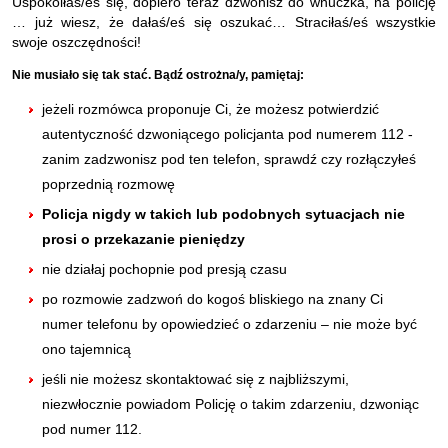
Uspokoiłaś/eś się, dopiero teraz dzwonisz do wnuczka, na policję
… już wiesz, że dałaś/eś się oszukać… Straciłaś/eś wszystkie
swoje oszczędności!
Nie musiało się tak stać. Bądź ostrożna/y, pamiętaj:
jeżeli rozmówca proponuje Ci, że możesz potwierdzić
autentyczność dzwoniącego policjanta pod numerem 112 -
zanim zadzwonisz pod ten telefon, sprawdź czy rozłączyłeś
poprzednią rozmowę
Policja nigdy w takich lub podobnych sytuacjach nie
prosi o przekazanie pieniędzy
nie działaj pochopnie pod presją czasu
po rozmowie zadzwoń do kogoś bliskiego na znany Ci
numer telefonu by opowiedzieć o zdarzeniu – nie może być
ono tajemnicą
jeśli nie możesz skontaktować się z najbliższymi,
niezwłocznie powiadom Policję o takim zdarzeniu, dzwoniąc
pod numer 112.