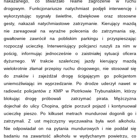
nakazanego, co stwarzało realne zagrożenie w ruchu
drogowym. Funkcjonariusze natychmiast podjęli interwencję i
wykorzystując sygnały świetlne, dźwiękowe oraz stosowne
gesty, nakazali natychmiastowe zatrzymanie. Kierujący mazdą
nie zareagował na wyraźne polecenia do zatrzymania się,
gwałtownie zawrócił na pobliskim parkingu i przyspieszając
rozpoczął ucieczkę. Interweniujący policjanci ruszyli za nim w
pościg, informując jednocześnie o zaistniałej sytuacji oficera
dyżurnego. W trakcie szaleńczej jazdy kierujący mazdą
wielokrotnie złamał przepisy ruchu drogowego, nie stosował się
do znaków i zajeżdżał drogę ścigającym go policjantom
uniemożliwiając im wyprzedzanie. Po drodze uderzył nawet w
radiowóz policjantów z KMP w Piotrkowie Trybunalskim, którzy
blokując drogę próbowali zatrzymać pirata. Mężczyzna
dojechał do ulicy Chopina, gdzie porzucił pojazd i kontynuował
ucieczkę pieszo. Po kilkuset metrach mundurowi dogonili go i
zatrzymali. Z ust mężczyzny wyczuwalna była woń alkoholu.
Nie odpowiadał on na pytania mundurowych i nie poddał się
badaniu na zawartość alkoholu w wydychanym powietrzu, co