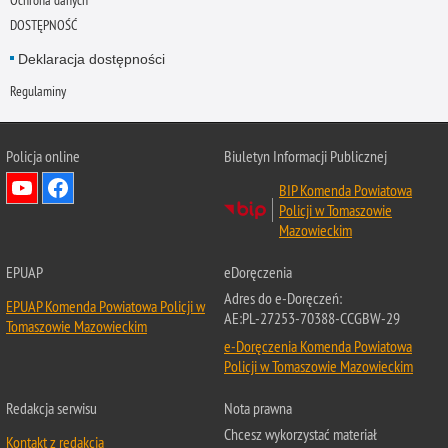
DOSTĘPNOŚĆ
Deklaracja dostępności
Regulaminy
Policja online
Biuletyn Informacji Publicznej
BIP Komenda Powiatowa
Policji w Tomaszowie
Mazowieckim
EPUAP
eDoręczenia
Adres do e-Doręczeń:
EPUAP Komenda Powiatowa Policji w
AE:PL-27253-70388-CCGBW-29
Tomaszowie Mazowieckim
e-Doręczenia Komenda Powiatowa
Policji w Tomaszowie Mazowieckim
Redakcja serwisu
Nota prawna
Chcesz wykorzystać materiał
Kontakt z redakcją