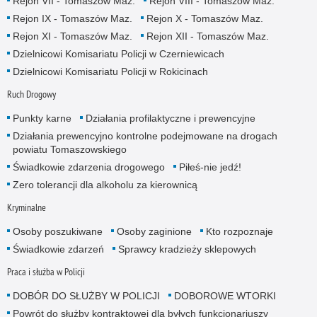
Rejon VII - Tomaszów Maz.
Rejon VIII - Tomaszów Maz.
Rejon IX - Tomaszów Maz.
Rejon X - Tomaszów Maz.
Rejon XI - Tomaszów Maz.
Rejon XII - Tomaszów Maz.
Dzielnicowi Komisariatu Policji w Czerniewicach
Dzielnicowi Komisariatu Policji w Rokicinach
Ruch Drogowy
Punkty karne
Działania profilaktyczne i prewencyjne
Działania prewencyjno kontrolne podejmowane na drogach
powiatu Tomaszowskiego
Świadkowie zdarzenia drogowego
Piłeś-nie jedź!
Zero tolerancji dla alkoholu za kierownicą
Kryminalne
Osoby poszukiwane
Osoby zaginione
Kto rozpoznaje
Świadkowie zdarzeń
Sprawcy kradzieży sklepowych
Praca i służba w Policji
DOBÓR DO SŁUŻBY W POLICJI
DOBOROWE WTORKI
Powrót do służby kontraktowej dla byłych funkcjonariuszy