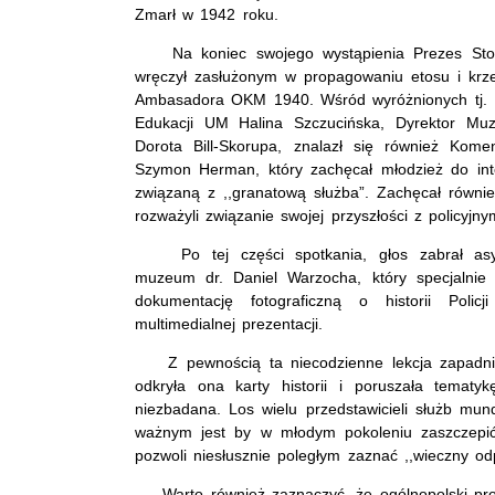
Zmarł w 1942 roku.
Na koniec swojego wystąpienia Prezes Sto
wręczył zasłużonym w propagowaniu etosu i krzewi
Ambasadora OKM 1940. Wśród wyróżnionych tj. 
Edukacji UM Halina Szczucińska, Dyrektor Mu
Dorota Bill-Skorupa, znalazł się również Kom
Szymon Herman, który zachęcał młodzież do inter
związaną z ,,granatową służba”. Zachęcał równie
rozważyli związanie swojej przyszłości z policyj
Po tej części spotkania, głos zabrał asyst
muzeum dr. Daniel Warzocha, który specjalnie n
dokumentację fotograficzną o historii Pol
multimedialnej prezentacji.
Z pewnością ta niecodzienne lekcja zapadnie
odkryła ona karty historii i poruszała tematy
niezbadana. Los wielu przedstawicieli służb mun
ważnym jest by w młodym pokoleniu zaszczepić 
pozwoli niesłusznie poległym zaznać ,,wieczny od
Warto również zaznaczyć, że ogólnopolski pro