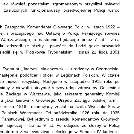
k również pozostałym zgromadzonym przybliżył sylwetki
 zasłużonych funkcjonariuszy przedwojennej Policji wśród
ech Zastępców Komendanta Głównego Policji w latach 1922 –
ej, i pracującego nad Ustawą o Policji. Pełniącego również
 Warszawskiego, a następnie będącego przez 7 lat - Z-cą
ku odszedł ze służby i powrócił do Łodzi gdzie prowadził
iedlił się w Piotrkowie Trybunalskim i zmarł 21 lipca 1951
sz Zygmunt „Jagrym” Maleszewski – urodzony w Czarnocinie,
następnie podoficer i oficer w Legionach Polskich. W czasie
do niewoli rosyjskiej. Następnie w listopadzie 1915 roku po
miany z niewoli i otrzymał roczny urlop zdrowotny. Od jesieni
cie Zaciągu w Warszawie, jako sekretarz generalny Komisji
jako kierownik Głównego Urzędu Zaciągu polskiej armii,
zierniku 1918r. mianowany został na szefa Wydziału Spraw
 w Polnisch Wehrmacht. Od października 1926 roku do 1935
ji Państwowej. Był jednym z sześciu Komendantów Głównych
ił najdłużej – bo aż 9 lat. Po odejściu ze służby w Policji
senatorem z województwa kieleckiego w Senacie IV kadencji.