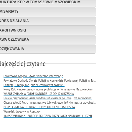
RUKTURA KPP W TOMASZOWIE MAZOWIECKIM
MISARIATY
KRES DZIAŁANIA
ARGI I WNIOSKI
AWA CZŁOWIEKA
DZIĘKOWANIA
Najczęściej czytane
Gwałtowna pogoda i dwie skuteczne interwencje
Powiatowe Obchody Święta Policji w Komendzie Powiatowej Policji w Tomaszowie Mazowieckim
Pamiętaj ! Nigdy nie jedź na czerwonym świetle !
Nowy Rok – nowe zasady: nocna prohibicja w Tomaszowie Mazowieckim
WAŻNE ZMIANY W TARYFIKATORZE JUŻ OD 17 WRZEŚNIA
Policja przypomina! Jazda quadem lub crossem po lesie, jest zabroniona!
Chcesz zgłosić Policji przestępstwo lub wykroczenie? Nie musisz przychodzić do komendy !
BEZPIECZNIE NA ROWERZE - PRZYPOMNIENIE PRZEPISÓW
Wypadek drogowy w Rzeczycy
18 PAŹDZIERNIKA - EUROPEJSKI DZIEŃ PRZECIWKO HANDLOWI LUDŹMI