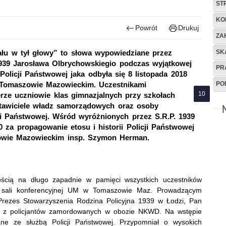
ST
KO
Powrót
Drukuj
ZA
SK
rzału w tył głowy” to słowa wypowiedziane przez
939 Jarosława Olbrychowskiegio podczas wyjątkowej
PR
 Policji Państwowej jaka odbyła się 8 listopada 2018
PO
w Tomaszowie Mazowieckim. Uczestnikami
rze uczniowie klas gimnazjalnych przy szkołach
tawiciele władz samorządowych oraz osoby
ji Państwowej. Wśród wyróżnionych przez S.R.P. 1939
za propagowanie etosu i historii Policji Państwowej
owie Mazowieckim insp. Szymon Herman.
nością na długo zapadnie w pamięci wszystkich uczestników
w sali konferencyjnej UM w Tomaszowie Maz. Prowadzącym
Prezes Stowarzyszenia Rodzina Policyjna 1939 w Łodzi, Pan
o z policjantów zamordowanych w obozie NKWD. Na wstępie
ane ze służbą Policji Państwowej. Przypomniał o wysokich