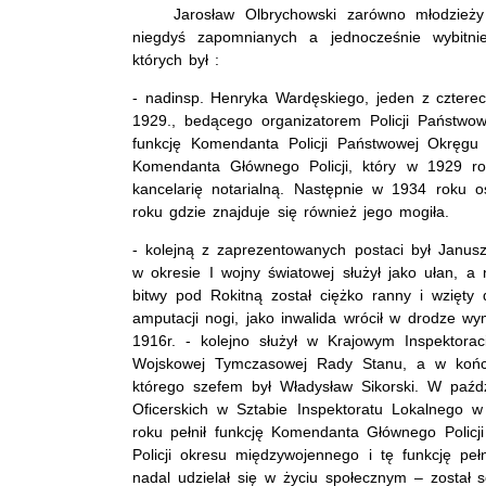
Jarosław Olbrychowski zarówno młodzieży ja
niegdyś zapomnianych a jednocześnie wybitnie
których był :
- nadinsp. Henryka Wardęskiego, jeden z czter
1929., bedącego organizatorem Policji Państwow
funkcję Komendanta Policji Państwowej Okręgu
Komendanta Głównego Policji, który w 1929 ro
kancelarię notarialną. Następnie w 1934 roku os
roku gdzie znajduje się również jego mogiła.
- kolejną z zaprezentowanych postaci był Janu
w okresie I wojny światowej służył jako ułan, a 
bitwy pod Rokitną został ciężko ranny i wzięty 
amputacji nogi, jako inwalida wrócił w drodze wy
1916r. - kolejno służył w Krajowym Inspektora
Wojskowej Tymczasowej Rady Stanu, a w końcu 
którego szefem był Władysław Sikorski. W paźd
Oficerskich w Sztabie Inspektoratu Lokalnego
roku pełnił funkcję Komendanta Głównego Polic
Policji okresu międzywojennego i tę funkcję pełn
nadal udzielał się w życiu społecznym – został 