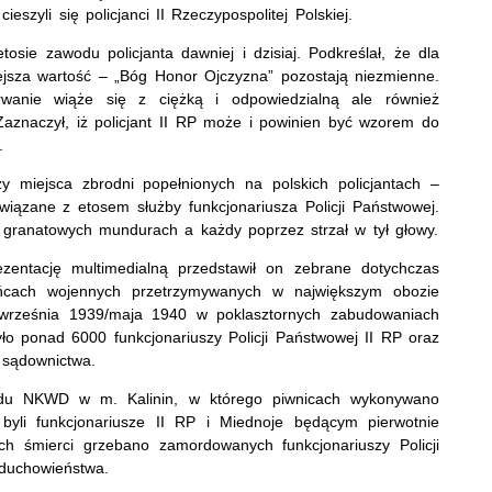
szyli się policjanci II Rzeczypospolitej Polskiej.
e zawodu policjanta dawniej i dzisiaj. Podkreślał, że dla
ejsza wartość – „Bóg Honor Ojczyzna” pozostają niezmienne.
rwanie wiąże się z ciężką i odpowiedzialną ale również
Zaznaczył, iż policjant II RP może i powinien być wzorem do
.
 miejsca zbrodni popełnionych na polskich policjantach –
wiązane z etosem służby funkcjonariusza Policji Państwowej.
w granatowych mundurach a każdy poprzez strzał w tył głowy.
ntację multimedialną przedstawił on zebrane dotychczas
eńcach wojennych przetrzymywanych w największym obozie
rześnia 1939/maja 1940 w poklasztornych zabudowaniach
było ponad 6000 funkcjonariuszy Policji Państwowej II RP oraz
 sądownictwa.
 NKWD w m. Kalinin, w którego piwnicach wykonywano
 byli funkcjonariusze II RP i Miednoje będącym pierwotnie
 śmierci grzebano zamordowanych funkcjonariuszy Policji
 duchowieństwa.