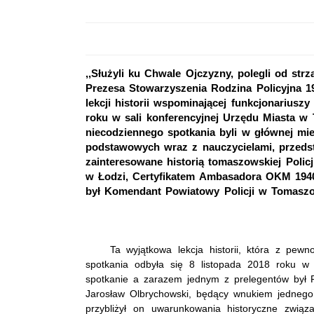
,,Służyli ku Chwale Ojczyzny, polegli od st
Prezesa Stowarzyszenia Rodzina Policyjna 1
lekcji historii wspominającej funkcjonariuszy
roku w sali konferencyjnej Urzędu Miasta 
niecodziennego spotkania byli w głównej mie
podstawowych wraz z nauczycielami, przeds
zainteresowane historią tomaszowskiej Polic
w Łodzi, Certyfikatem Ambasadora OKM 1940 
był Komendant Powiatowy Policji w Tomasz
Ta wyjątkowa lekcja historii, która z pew
spotkania odbyła się 8 listopada 2018 roku 
spotkanie a zarazem jednym z prelegentów był 
Jarosław Olbrychowski, będący wnukiem jedneg
przybliżył on uwarunkowania historyczne związ