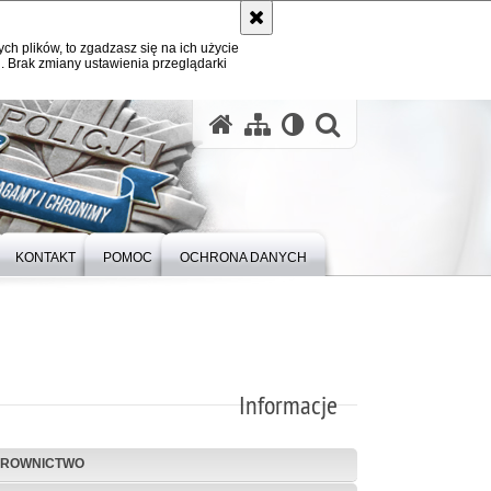
ych plików, to zgadzasz się na ich użycie
. Brak zmiany ustawienia przeglądarki
otwórz wysz
KONTAKT
POMOC
OCHRONA DANYCH
Informacje
EROWNICTWO