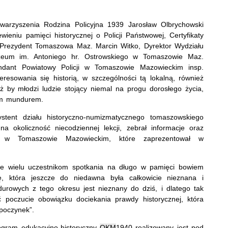
warzyszenia Rodzina Policyjna 1939 Jarosław Olbrychowski
eniu pamięci historycznej o Policji Państwowej, Certyfikaty
Prezydent Tomaszowa Maz. Marcin Witko, Dyrektor Wydziału
zeum im. Antoniego hr. Ostrowskiego w Tomaszowie Maz.
endant Powiatowy Policji w Tomaszowie Mazowieckim insp.
esowania się historią, w szczególności tą lokalną, również
ż by młodzi ludzie stojący niemal na progu dorosłego życia,
nym mundurem.
ent działu historyczno-numizmatycznego tomaszowskiego
a okoliczność niecodziennej lekcji, zebrał informacje oraz
icji w Tomaszowie Mazowieckim, które zaprezentował w
 wielu uczestnikom spotkania na długo w pamięci bowiem
kę, która jeszcze do niedawna była całkowicie nieznana i
durowych z tego okresu jest nieznany do dziś, i dlatego tak
poczucie obowiązku dociekania prawdy historycznej, która
poczynek”.
gram edukacyjno-historyczny
OKM
1940 realizowany jest pod