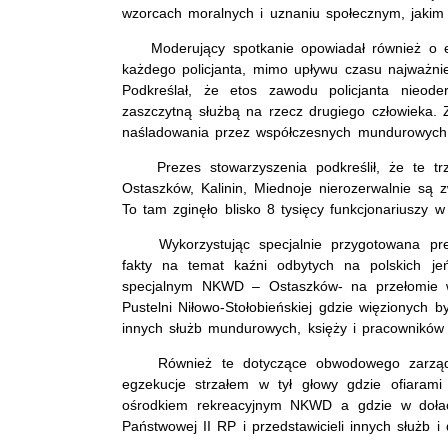
wzorcach moralnych i uznaniu społecznym, jakim cie
Moderujący spotkanie opowiadał również o etosi
każdego policjanta, mimo upływu czasu najważni
Podkreślał, że etos zawodu policjanta nieode
zaszczytną służbą na rzecz drugiego człowieka. 
naśladowania przez współczesnych mundurowych
Prezes stowarzyszenia podkreślił, że te trzy
Ostaszków, Kalinin, Miednoje nierozerwalnie są z
To tam zginęło blisko 8 tysięcy funkcjonariuszy 
Wykorzystując specjalnie przygotowana preze
fakty na temat kaźni odbytych na polskich j
specjalnym NKWD – Ostaszków- na przełomie w
Pustelni Niłowo-Stołobieńskiej gdzie więzionych 
innych służb mundurowych, księży i pracowników
Również te dotyczące obwodowego zarządu
egzekucje strzałem w tył głowy gdzie ofiarami
ośrodkiem rekreacyjnym NKWD a gdzie w dołach
Państwowej II RP i przedstawicieli innych służb i