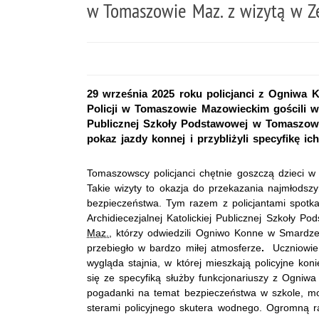
w Tomaszowie Maz. z wizytą w 
29 września 2025 roku policjanci z Ogniwa
Policji w Tomaszowie Mazowieckim gościli w 
Publicznej Szkoły Podstawowej w Tomaszowi
pokaz jazdy konnej i przybliżyli specyfikę ich
Tomaszowscy policjanci chętnie goszczą dzieci w 
Takie wizyty to okazja do przekazania najmłodsz
bezpieczeństwa. Tym razem z policjantami spotkal
Archidiecezjalnej Katolickiej Publicznej Szkoły 
Maz.
, którzy odwiedzili Ogniwo Konne w Smardze
przebiegło w bardzo miłej atmosferze
.
Uczniowie 
wygląda stajnia, w której mieszkają policyjne koni
się ze specyfiką służby funkcjonariuszy z Ogniwa
pogadanki na temat bezpieczeństwa w szkole, mo
sterami policyjnego skutera wodnego. Ogromną r