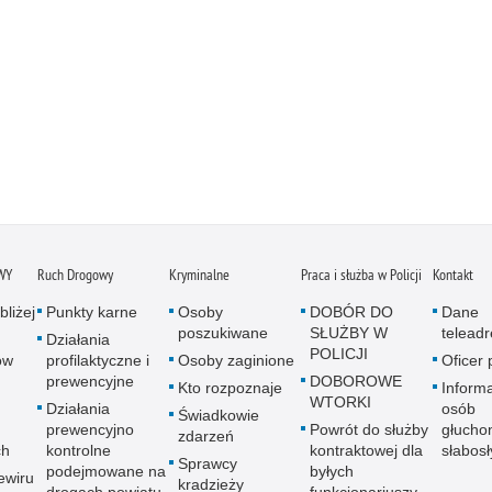
WY
Ruch Drogowy
Kryminalne
Praca i służba w Policji
Kontakt
bliżej
Punkty karne
Osoby
DOBÓR DO
Dane
poszukiwane
SŁUŻBY W
telead
Działania
POLICJI
ów
profilaktyczne i
Osoby zaginione
Oficer
prewencyjne
DOBOROWE
Kto rozpoznaje
Informa
WTORKI
Działania
osób
Świadkowie
prewencyjno
Powrót do służby
głucho
zdarzeń
ch
kontrolne
kontraktowej dla
słabos
Sprawcy
podejmowane na
byłych
ewiru
kradzieży