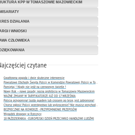
RUKTURA KPP W TOMASZOWIE MAZOWIECKIM
MISARIATY
KRES DZIAŁANIA
ARGI I WNIOSKI
AWA CZŁOWIEKA
DZIĘKOWANIA
Najczęściej czytane
Gwałtowna pogoda i dwie skuteczne interwencje
Powiatowe Obchody Święta Policji w Komendzie Powiatowej Policji w Tomaszowie Mazowieckim
Pamiętaj ! Nigdy nie jedź na czerwonym świetle !
Nowy Rok – nowe zasady: nocna prohibicja w Tomaszowie Mazowieckim
WAŻNE ZMIANY W TARYFIKATORZE JUŻ OD 17 WRZEŚNIA
Policja przypomina! Jazda quadem lub crossem po lesie, jest zabroniona!
Chcesz zgłosić Policji przestępstwo lub wykroczenie? Nie musisz przychodzić do komendy !
BEZPIECZNIE NA ROWERZE - PRZYPOMNIENIE PRZEPISÓW
Wypadek drogowy w Rzeczycy
18 PAŹDZIERNIKA - EUROPEJSKI DZIEŃ PRZECIWKO HANDLOWI LUDŹMI