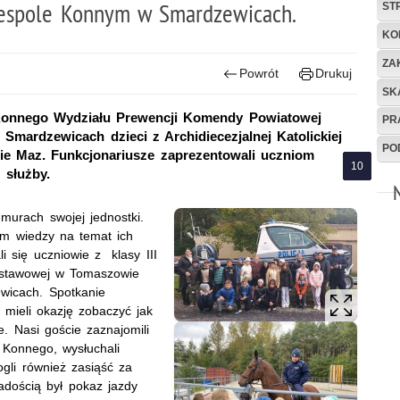
Zespole Konnym w Smardzewicach.
ST
KO
ZA
Powrót
Drukuj
SK
 Konnego Wydziału Prewencji Komendy Powiatowej
PR
Smardzewicach dzieci z Archidiecezjalnej Katolickiej
PO
e Maz. Funkcjonariusze zaprezentowali uczniom
 służby.
murach swojej jednostki.
ym wiedzy na temat ich
i się uczniowie z
klasy III
Podstawowej w Tomaszowie
wicach. Spotkanie
mieli okazję
zobaczyć jak
e. Nasi goście zaznajomili
 Konnego, wysłuchali
gli również zasiąść za
adością był pokaz jazdy