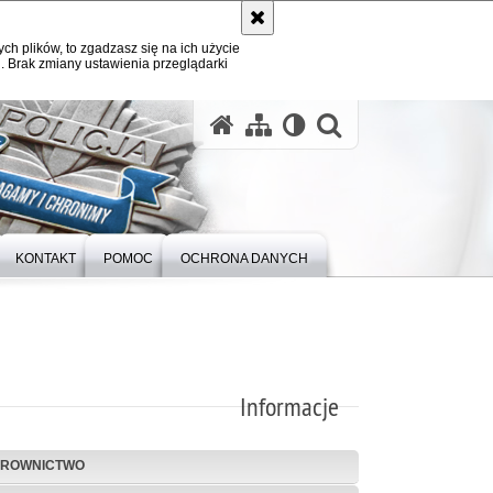
ych plików, to zgadzasz się na ich użycie
. Brak zmiany ustawienia przeglądarki
otwórz wysz
KONTAKT
POMOC
OCHRONA DANYCH
Informacje
EROWNICTWO