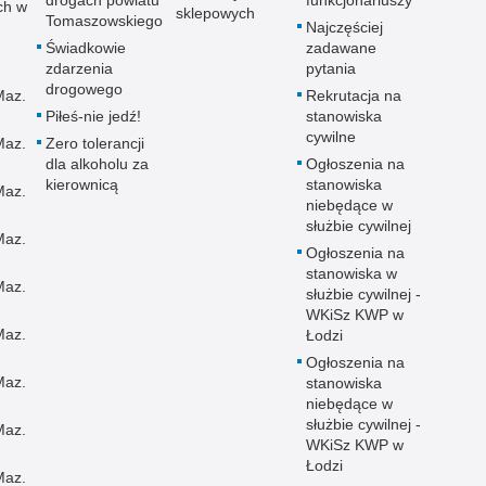
drogach powiatu
funkcjonariuszy
ch w
sklepowych
Tomaszowskiego
Najczęściej
Świadkowie
zadawane
zdarzenia
pytania
drogowego
Maz.
Rekrutacja na
Piłeś-nie jedź!
stanowiska
cywilne
Maz.
Zero tolerancji
dla alkoholu za
Ogłoszenia na
kierownicą
stanowiska
Maz.
niebędące w
służbie cywilnej
Maz.
Ogłoszenia na
stanowiska w
Maz.
służbie cywilnej -
WKiSz KWP w
Maz.
Łodzi
Ogłoszenia na
Maz.
stanowiska
niebędące w
służbie cywilnej -
Maz.
WKiSz KWP w
Łodzi
Maz.