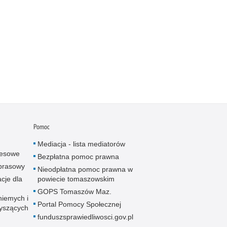
Pomoc
Mediacja - lista mediatorów
resowe
Bezpłatna pomoc prawna
 prasowy
Nieodpłatna pomoc prawna w
cje dla
powiecie tomaszowskim
GOPS Tomaszów Maz.
niemych i
Portal Pomocy Społecznej
łyszących
funduszsprawiedliwosci.gov.pl