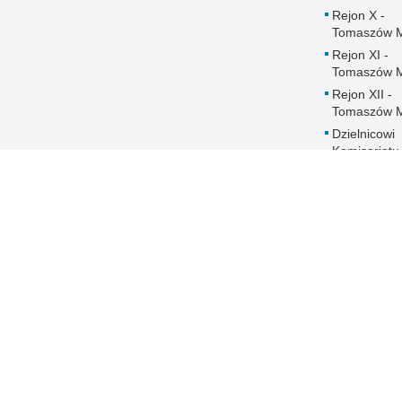
Rejon X -
Tomaszów 
Rejon XI -
Tomaszów 
Rejon XII -
Tomaszów 
Dzielnicowi
Komisariatu
Policji w
Czerniewica
Dzielnicowi
Komisariatu
Policji w
Rokicinach
Ochrona danych
DOSTĘPNOŚĆ
Regulaminy
Deklaracja
dostępności