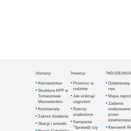
Informacje
Prewencja
TWÓJ DZIELNICO
Kierownictwo
Przemoc w
Dzielnicowy 
rodzinie
nas
Struktura KPP w
Tomaszowie
Jak uniknąć
Mapa rejon
Mazowieckim
zagrożeń
Zadania
Komisariaty
Rzeczy
realizowane
znalezione
przez
Zakres działania
dzielnicowy
Kampania
Skargi i wnioski
"Sprawdź czy
Kierownik R
Prawa Człowieka