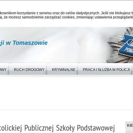
kownikom korzystanie z serwisu oraz do celów statystycznych. Jeśli nie blokujesz t
j, że możesz samodzielnie zarządzać cookies, zmieniając ustawienia przeglądarki
ji w Tomaszowie
OWY
RUCH DROGOWY
KRYMINALNE
PRACA I SŁUŻBA W POLICJI
tolickiej Publicznej Szkoły Podstawowej
KI