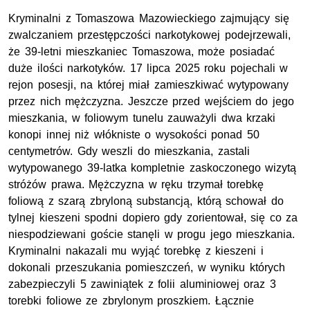
Kryminalni z Tomaszowa Mazowieckiego zajmujący się
zwalczaniem przestępczości narkotykowej podejrzewali,
że 39-letni mieszkaniec Tomaszowa, może posiadać
duże ilości narkotyków. 17 lipca 2025 roku pojechali w
rejon posesji, na której miał zamieszkiwać wytypowany
przez nich mężczyzna. Jeszcze przed wejściem do jego
mieszkania, w foliowym tunelu zauważyli dwa krzaki
konopi innej niż włókniste o wysokości ponad 50
centymetrów. Gdy weszli do mieszkania, zastali
wytypowanego 39-latka kompletnie zaskoczonego wizytą
stróżów prawa. Mężczyzna w ręku trzymał torebkę
foliową z szarą zbryloną substancją, którą schował do
tylnej kieszeni spodni dopiero gdy zorientował, się co za
niespodziewani goście stanęli w progu jego mieszkania.
Kryminalni nakazali mu wyjąć torebkę z kieszeni i
dokonali przeszukania pomieszczeń, w wyniku których
zabezpieczyli 5 zawiniątek z folii aluminiowej oraz 3
torebki foliowe ze zbrylonym proszkiem. Łącznie