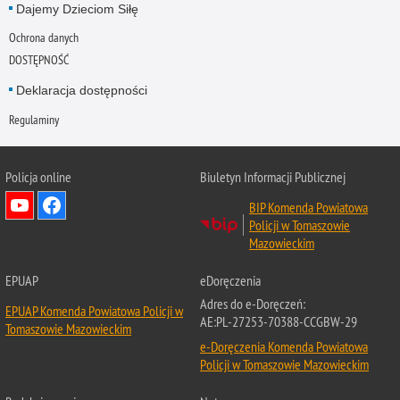
Dajemy Dzieciom Siłę
Ochrona danych
DOSTĘPNOŚĆ
Deklaracja dostępności
Regulaminy
Policja online
Biuletyn Informacji Publicznej
BIP Komenda Powiatowa
Policji w Tomaszowie
Mazowieckim
EPUAP
eDoręczenia
Adres do e-Doręczeń:
EPUAP Komenda Powiatowa Policji w
AE:PL-27253-70388-CCGBW-29
Tomaszowie Mazowieckim
e-Doręczenia Komenda Powiatowa
Policji w Tomaszowie Mazowieckim