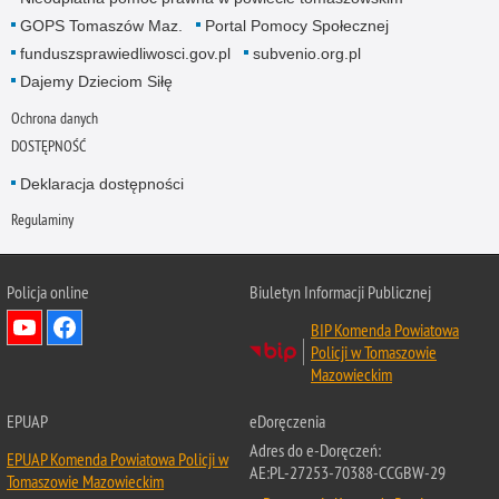
GOPS Tomaszów Maz.
Portal Pomocy Społecznej
funduszsprawiedliwosci.gov.pl
subvenio.org.pl
Dajemy Dzieciom Siłę
Ochrona danych
DOSTĘPNOŚĆ
Deklaracja dostępności
Regulaminy
Policja online
Biuletyn Informacji Publicznej
BIP Komenda Powiatowa
Policji w Tomaszowie
Mazowieckim
EPUAP
eDoręczenia
Adres do e-Doręczeń:
EPUAP Komenda Powiatowa Policji w
AE:PL-27253-70388-CCGBW-29
Tomaszowie Mazowieckim