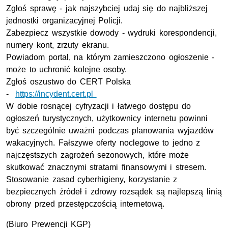
Zgłoś sprawę - jak najszybciej udaj się do najbliższej
jednostki organizacyjnej Policji.
Zabezpiecz wszystkie dowody - wydruki korespondencji,
numery kont, zrzuty ekranu.
Powiadom portal, na którym zamieszczono ogłoszenie -
może to uchronić kolejne osoby.
Zgłoś oszustwo do CERT Polska
-
https://incydent.cert.pl
W dobie rosnącej cyfryzacji i łatwego dostępu do
ogłoszeń turystycznych, użytkownicy internetu powinni
być szczególnie uważni podczas planowania wyjazdów
wakacyjnych. Fałszywe oferty noclegowe to jedno z
najczęstszych zagrożeń sezonowych, które może
skutkować znacznymi stratami finansowymi i stresem.
Stosowanie zasad cyberhigieny, korzystanie z
bezpiecznych źródeł i zdrowy rozsądek są najlepszą linią
obrony przed przestępczością internetową.
(Biuro Prewencji
KGP
)