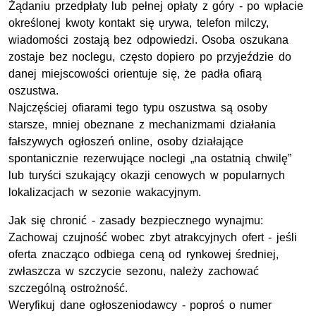
Żądaniu przedpłaty lub pełnej opłaty z góry - po wpłacie
określonej kwoty kontakt się urywa, telefon milczy,
wiadomości zostają bez odpowiedzi. Osoba oszukana
zostaje bez noclegu, często dopiero po przyjeździe do
danej miejscowości orientuje się, że padła ofiarą
oszustwa.
Najczęściej ofiarami tego typu oszustwa są osoby
starsze, mniej obeznane z mechanizmami działania
fałszywych ogłoszeń online, osoby działające
spontanicznie rezerwujące noclegi „na ostatnią chwilę”
lub turyści szukający okazji cenowych w popularnych
lokalizacjach w sezonie wakacyjnym.
Jak się chronić - zasady bezpiecznego wynajmu:
Zachowaj czujność wobec zbyt atrakcyjnych ofert - jeśli
oferta znacząco odbiega ceną od rynkowej średniej,
zwłaszcza w szczycie sezonu, należy zachować
szczególną ostrożność.
Weryfikuj dane ogłoszeniodawcy - poproś o numer