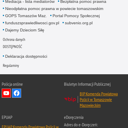
Mediacja - lista mediatorów
Bezpłatna pomoc prawna
Nieodpłatna pomoc prawna w powiecie tomaszowskim
GOPS Tomaszów Maz.
Portal Pomocy Społecznej
funduszsprawiedliwosci.gov.pl
subvenio.org.pl
Dajemy Dzieciom Siłę
Ochrona danych
DOSTĘPNOŚĆ
Deklaracja dostępności
Regulaminy
Policja online
Biuletyn Informacji Publicznej
BIP Komenda Powiatowa
Policji w Tomaszowie
Mazowieckim
EPUAP
eDoręczenia
Adres do e-Doręczeń:
EPUAP Komenda Powiatowa Policji w