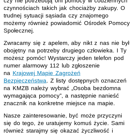
czy nie potrzebują oni pomocy w codziennych
czynnościach takich jak chociażby zakupy. O
trudnej sytuacji sąsiada czy znajomego
możemy również powiadomić Ośrodek Pomocy
Społecznej.
Zwracamy się z apelem, aby nikt z nas nie był
obojętny na potrzeby drugiego człowieka. I Ty
możesz pomóc! Wystarczy jeden telefon pod
numer alarmowy 112 lub zgłoszenie
na
Krajowej Mapie Zagrożeń
Bezpieczeństwa
. Z listy dostępnych oznaczeń
na KMZB należy wybrać „Osoba bezdomna
wymagająca pomocy”, a następnie nanieść
znacznik na konkretne miejsce na mapie.
Nasze zainteresowanie, być może przyczyni
się do tego, że uratujemy komuś życie. Sami
również starajmy się okazać życzliwość i