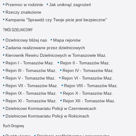
Przemoc w rodzinie
Jak uniknąć zagrożeń
Rzeczy znalezione
Kampania "Sprawdź czy Twoje picie jest bezpieczne"
TWÓJ DZIELNICOWY
Dzielnicowy bliżej nas
Mapa rejonów
Zadania realizowane przez dzielnicowych
Kierownik Rewiru Dzielnicowych w Tomaszowie Maz.
Rejon I - Tomaszów Maz.
Rejon II - Tomaszów Maz.
Rejon III - Tomaszów Maz.
Rejon IV - Tomaszów Maz.
Rejon V - Tomaszów Maz.
Rejon VI - Tomaszów Maz.
Rejon VII - Tomaszów Maz.
Rejon VIII - Tomaszów Maz.
Rejon IX - Tomaszów Maz.
Rejon X - Tomaszów Maz.
Rejon XI - Tomaszów Maz.
Rejon XII - Tomaszów Maz.
Dzielnicowi Komisariatu Policji w Czerniewicach
Dzielnicowi Komisariatu Policji w Rokicinach
Ruch Drogowy
Punkty karne
Działania profilaktyczne i prewencyjne