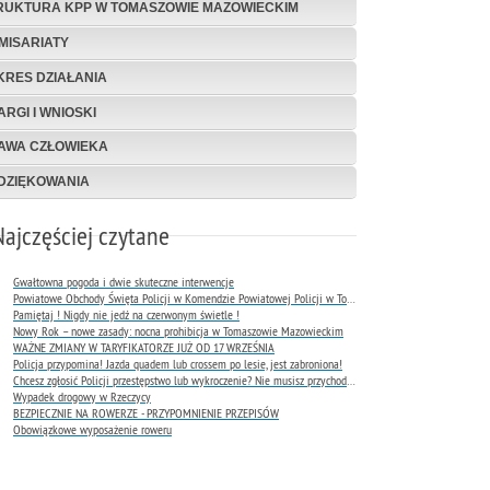
RUKTURA KPP W TOMASZOWIE MAZOWIECKIM
MISARIATY
KRES DZIAŁANIA
ARGI I WNIOSKI
AWA CZŁOWIEKA
DZIĘKOWANIA
Najczęściej czytane
Gwałtowna pogoda i dwie skuteczne interwencje
Powiatowe Obchody Święta Policji w Komendzie Powiatowej Policji w Tomaszowie Mazowieckim
Pamiętaj ! Nigdy nie jedź na czerwonym świetle !
Nowy Rok – nowe zasady: nocna prohibicja w Tomaszowie Mazowieckim
WAŻNE ZMIANY W TARYFIKATORZE JUŻ OD 17 WRZEŚNIA
Policja przypomina! Jazda quadem lub crossem po lesie, jest zabroniona!
Chcesz zgłosić Policji przestępstwo lub wykroczenie? Nie musisz przychodzić do komendy !
Wypadek drogowy w Rzeczycy
BEZPIECZNIE NA ROWERZE - PRZYPOMNIENIE PRZEPISÓW
Obowiązkowe wyposażenie roweru