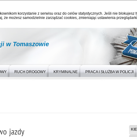
kownikom korzystanie z serwisu oraz do celów statystycznych. Jeśli nie blokujesz t
j, że możesz samodzielnie zarządzać cookies, zmieniając ustawienia przeglądarki
ji w Tomaszowie
OWY
RUCH DROGOWY
KRYMINALNE
PRACA I SŁUŻBA W POLICJI
wo jazdy
KI