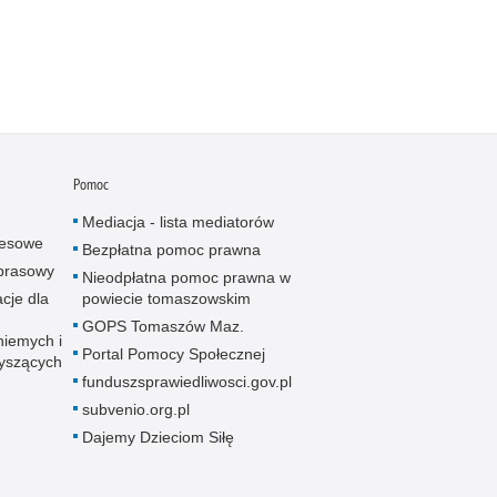
Pomoc
Mediacja - lista mediatorów
resowe
Bezpłatna pomoc prawna
 prasowy
Nieodpłatna pomoc prawna w
cje dla
powiecie tomaszowskim
GOPS Tomaszów Maz.
niemych i
Portal Pomocy Społecznej
łyszących
funduszsprawiedliwosci.gov.pl
subvenio.org.pl
Dajemy Dzieciom Siłę