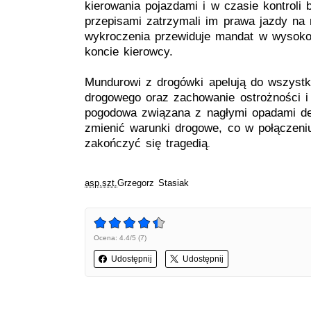
kierowania pojazdami i w czasie kontroli 
przepisami zatrzymali im prawa jazdy na n
wykroczenia przewiduje mandat w wysoko
koncie kierowcy.
Mundurowi z drogówki apelują do wszystki
drogowego oraz zachowanie ostrożności 
pogodowa związana z nagłymi opadami des
zmienić warunki drogowe, co w połączeni
zakończyć się tragedią
.
asp.szt.
Grzegorz Stasiak
Ocena: 4.4/5 (7)
Udostępnij
Udostępnij