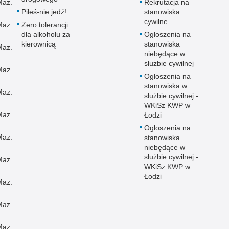
Maz.
Rekrutacja na
Piłeś-nie jedź!
stanowiska
cywilne
Maz.
Zero tolerancji
dla alkoholu za
Ogłoszenia na
kierownicą
stanowiska
Maz.
niebędące w
służbie cywilnej
Maz.
Ogłoszenia na
stanowiska w
Maz.
służbie cywilnej -
WKiSz KWP w
Maz.
Łodzi
Ogłoszenia na
Maz.
stanowiska
niebędące w
służbie cywilnej -
Maz.
WKiSz KWP w
Łodzi
Maz.
Maz.
Maz.